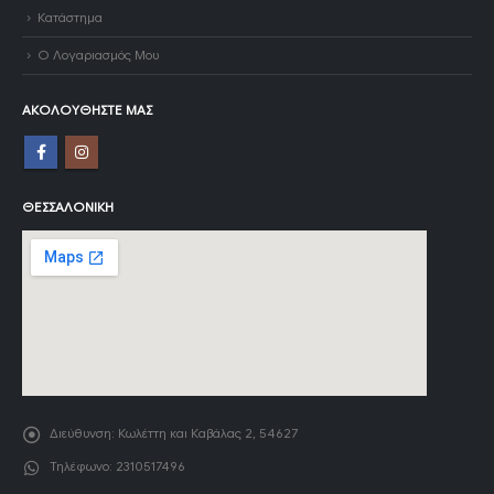
Κατάστημα
Ο Λογαριασμός Μου
ΑΚΟΛΟΥΘΉΣΤΕ ΜΑΣ
ΘΕΣΣΑΛΟΝΊΚΗ
Διεύθυνση:
Κωλέττη και Καβάλας 2, 54627
Τηλέφωνο:
2310517496