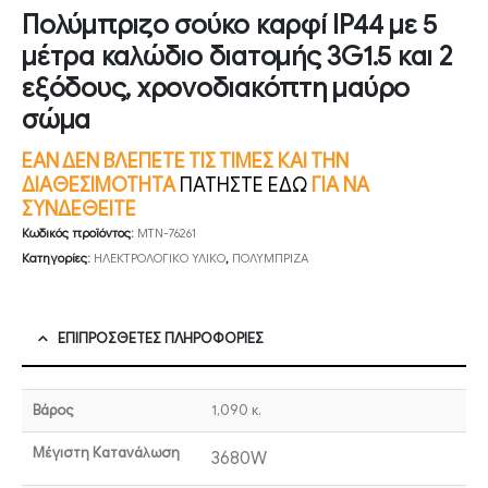
Πολύμπριζο σούκο καρφί IP44 με 5
μέτρα καλώδιο διατομής 3G1.5 και 2
εξόδους, χρονοδιακόπτη μαύρο
σώμα
ΕΑΝ ΔΕΝ ΒΛΕΠΕΤΕ ΤΙΣ ΤΙΜΕΣ ΚΑΙ ΤΗΝ
ΔΙΑΘΕΣΙΜΟΤΗΤΑ
ΠΑΤΗΣΤΕ ΕΔΩ
ΓΙΑ ΝΑ
ΣΥΝΔΕΘΕΙΤΕ
Κωδικός προϊόντος:
MTN-76261
Κατηγορίες:
ΗΛΕΚΤΡΟΛΟΓΙΚΟ ΥΛΙΚΟ
,
ΠΟΛΥΜΠΡΙΖΑ
ΕΠΙΠΡΌΣΘΕΤΕΣ ΠΛΗΡΟΦΟΡΊΕΣ
Βάρος
1,090 κ.
Μέγιστη Κατανάλωση
3680W