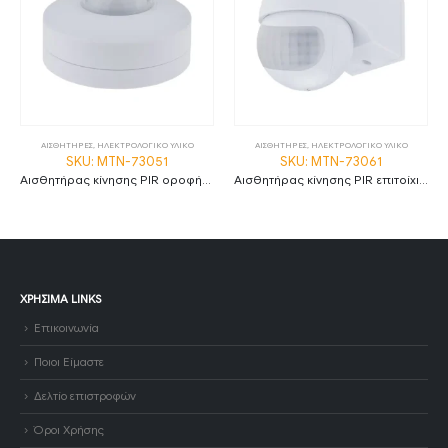
ΑΙΣΘΗΤΗΡΕΣ
,
ΗΛΕΚΤΡΟΛΟΓΙΚΟ ΥΛΙΚΟ
ΑΙΣΘΗΤΗΡΕΣ
,
ΗΛΕΚΤΡΟΛΟΓΙΚΟ ΥΛΙΚΟ
SKU: MTN-73051
SKU: MTN-73061
Αισθητήρας κίνησης PIR οροφής max 300W λευκός MTN-73051
Αισθητήρας κίνησης PIR επιτοίχιος max 400W λευκός MTN-73061
ΧΡΉΣΙΜΑ LINKS
Επικοινωνία
Ποιοι Είμαστε
Δελτίο επιστροφών
Όροι Χρήσης