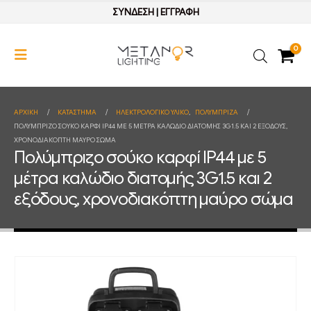
ΣΥΝΔΕΣΗ
|
ΕΓΓΡΑΦΗ
0
ΑΡΧΙΚΉ
ΚΑΤΆΣΤΗΜΑ
ΗΛΕΚΤΡΟΛΟΓΙΚΟ ΥΛΙΚΟ
,
ΠΟΛΥΜΠΡΙΖΑ
ΠΟΛΎΜΠΡΙΖΟ ΣΟΎΚΟ ΚΑΡΦΊ IP44 ΜΕ 5 ΜΈΤΡΑ ΚΑΛΏΔΙΟ ΔΙΑΤΟΜΉΣ 3G1.5 ΚΑΙ 2 ΕΞΌΔΟΥΣ,
ΧΡΟΝΟΔΙΑΚΌΠΤΗ ΜΑΎΡΟ ΣΏΜΑ
Πολύμπριζο σούκο καρφί IP44 με 5
μέτρα καλώδιο διατομής 3G1.5 και 2
εξόδους, χρονοδιακόπτη μαύρο σώμα