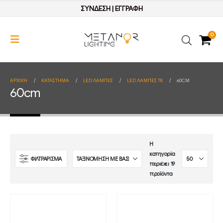
ΣΥΝΔΕΣΗ
|
ΕΓΓΡΑΦΗ
0
ΑΡΧΙΚΉ
ΚΑΤΆΣΤΗΜΑ
LED ΛΑΜΠΕΣ
LED ΛΑΜΠΕΣ Τ8
60CM
60cm
Η
κατηγορία
ΦΙΛΤΡΑΡΙΣΜΑ
περιέχει 19
προϊόντα