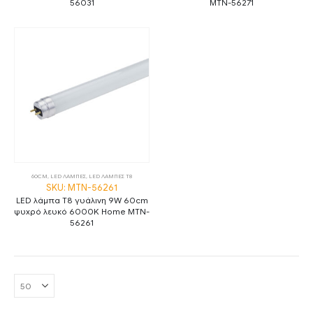
56031
MTN-56271
60CM
,
LED ΛΑΜΠΕΣ
,
LED ΛΑΜΠΕΣ Τ8
SKU: MTN-56261
LED λάμπα T8 γυάλινη 9W 60cm
ψυχρό λευκό 6000K Home MTN-
56261