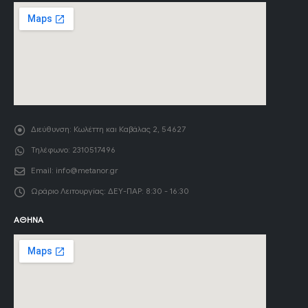
Διεύθυνση:
Κωλέττη και Καβάλας 2, 54627
Τηλέφωνο:
2310517496
Email:
info@metanor.gr
Ωράριο Λειτουργίας:
ΔΕΥ-ΠΑΡ: 8:30 - 16:30
ΑΘΉΝΑ