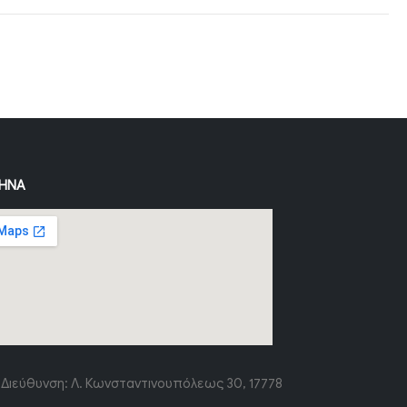
ΉΝΑ
Διεύθυνση:
Λ. Κωνσταντινουπόλεως 30, 17778