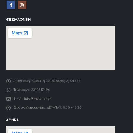
ΘΕΣΣΑΛΟΝΊΚΗ
Διεύθυνση:
Κωλέττη και Καβάλας 2, 54627
Τηλέφωνο:
2310517496
Email:
info@metanor.gr
Ωράριο Λειτουργίας:
ΔΕΥ-ΠΑΡ: 8:30 - 16:30
ΑΘΉΝΑ