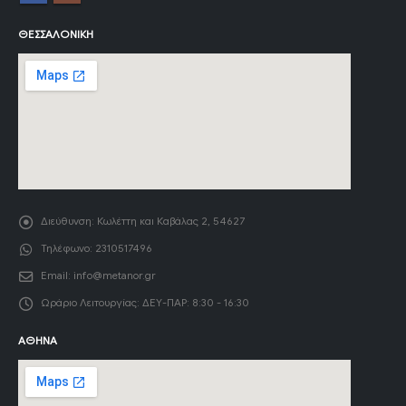
ΘΕΣΣΑΛΟΝΊΚΗ
Διεύθυνση:
Κωλέττη και Καβάλας 2, 54627
Τηλέφωνο:
2310517496
Email:
info@metanor.gr
Ωράριο Λειτουργίας:
ΔΕΥ-ΠΑΡ: 8:30 - 16:30
ΑΘΉΝΑ