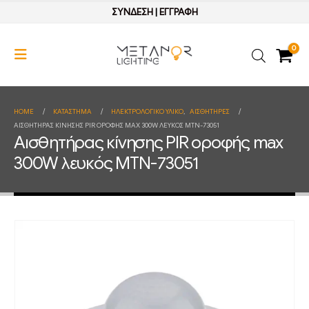
ΣΥΝΔΕΣΗ
|
ΕΓΓΡΑΦΗ
0
HOME
ΚΑΤΆΣΤΗΜΑ
ΗΛΕΚΤΡΟΛΟΓΙΚΟ ΥΛΙΚΟ
,
ΑΙΣΘΗΤΗΡΕΣ
ΑΙΣΘΗΤΉΡΑΣ ΚΊΝΗΣΗΣ PIR ΟΡΟΦΉΣ MAX 300W ΛΕΥΚΌΣ MTN-73051
Αισθητήρας κίνησης PIR οροφής max
300W λευκός MTN-73051