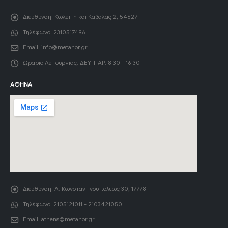
Διεύθυνση:
Κωλέττη και Καβάλας 2, 54627
Τηλέφωνο:
2310517496
Email:
info@metanor.gr
Ωράριο Λειτουργίας:
ΔΕΥ-ΠΑΡ: 8:30 - 16:30
ΑΘΉΝΑ
Διεύθυνση:
Λ. Κωνσταντινουπόλεως 30, 17778
Τηλέφωνο:
2105121011 - 2103421050
Email:
athens@metanor.gr