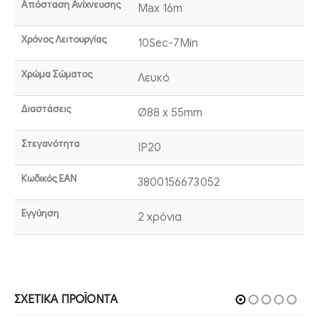
Απόσταση Ανίχνευσης
Max 16m
Χρόνος Λειτουργίας
10Sec-7Min
Χρώμα Σώματος
Λευκό
Διαστάσεις
Ø88 x 55mm
Στεγανότητα
IP20
Κωδικός EAN
3800156673052
Εγγύηση
2 χρόνια
ΣΧΕΤΙΚΆ ΠΡΟΪΌΝΤΑ