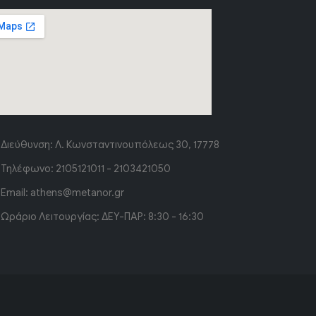
Διεύθυνση:
Λ. Κωνσταντινουπόλεως 30, 17778
Τηλέφωνο:
2105121011 - 2103421050
Email:
athens@metanor.gr
Ωράριο Λειτουργίας:
ΔΕΥ-ΠΑΡ: 8:30 - 16:30