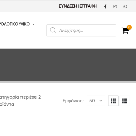
ΣΥΝΔΕΣΗ
|
ΕΓΓΡΑΦΗ
ΡΟΛΟΓΙΚΟ ΥΛΙΚΟ
Products
0
search
ατηγορία περιέχει 2
Εμφάνιση:
οϊόντα