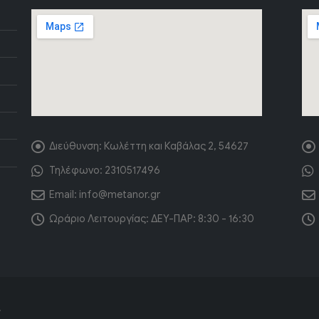
Διεύθυνση:
Κωλέττη και Καβάλας 2, 54627
Τηλέφωνο:
2310517496
Email:
info@metanor.gr
Ωράριο Λειτουργίας:
ΔΕΥ-ΠΑΡ: 8:30 - 16:30
.