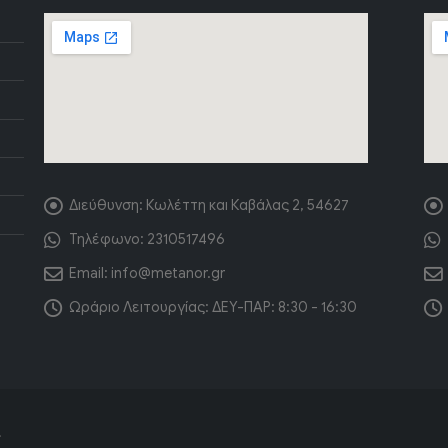
Διεύθυνση:
Κωλέττη και Καβάλας 2, 54627
Τηλέφωνο:
2310517496
Email:
info@metanor.gr
Ωράριο Λειτουργίας:
ΔΕΥ-ΠΑΡ: 8:30 - 16:30
.