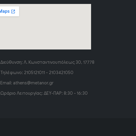
Διεύθυνση:
Λ. Κωνσταντινουπόλεως 30, 17778
Τηλέφωνο:
2105121011 - 2103421050
Email:
athens@metanor.gr
Ωράριο Λειτουργίας:
ΔΕΥ-ΠΑΡ: 8:30 - 16:30