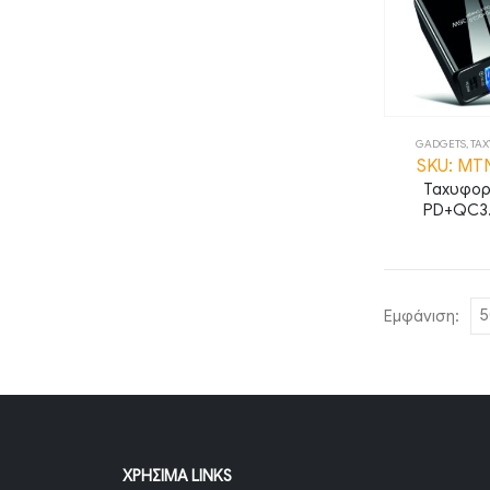
GADGETS
,
ΤΑΧ
SKU: MT
Ταχυφορ
PD+QC3
Εμφάνιση:
ΧΡΉΣΙΜΑ LINKS