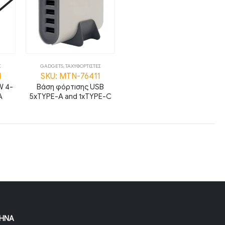
Σ
GADGETS
,
ΤΑΧΥΦΟΡΤΙΣΤΕΣ
1
SKU: MTN-76411
W 4-
Βάση φόρτισης USB
A
5xTYPE-A and 1xTYPE-C
ΉΝΑ