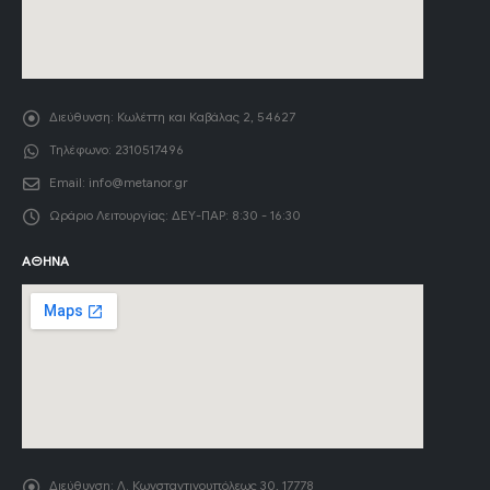
Διεύθυνση:
Κωλέττη και Καβάλας 2, 54627
Τηλέφωνο:
2310517496
Email:
info@metanor.gr
Ωράριο Λειτουργίας:
ΔΕΥ-ΠΑΡ: 8:30 - 16:30
ΑΘΉΝΑ
Διεύθυνση:
Λ. Κωνσταντινουπόλεως 30, 17778