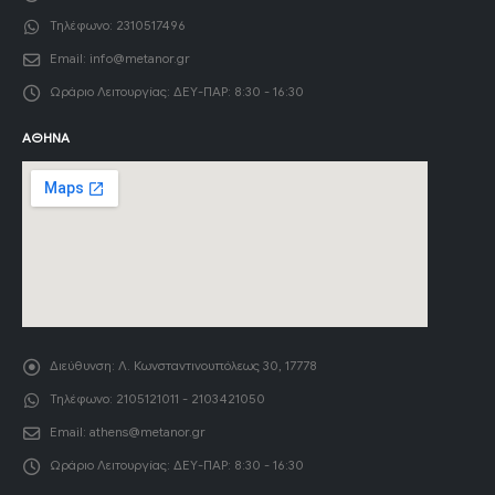
Τηλέφωνο:
2310517496
Email:
info@metanor.gr
Ωράριο Λειτουργίας:
ΔΕΥ-ΠΑΡ: 8:30 - 16:30
ΑΘΉΝΑ
Διεύθυνση:
Λ. Κωνσταντινουπόλεως 30, 17778
Τηλέφωνο:
2105121011 - 2103421050
Email:
athens@metanor.gr
Ωράριο Λειτουργίας:
ΔΕΥ-ΠΑΡ: 8:30 - 16:30