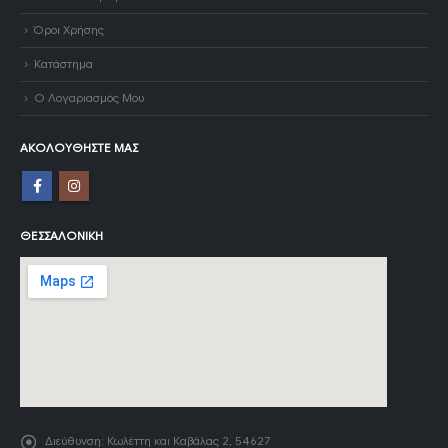
Όροι Χρήσης
Κατάστημα
Ο Λογαριασμός Μου
ΑΚΟΛΟΥΘΉΣΤΕ ΜΑΣ
ΘΕΣΣΑΛΟΝΊΚΗ
Διεύθυνση:
Κωλέττη και Καβάλας 2, 54627