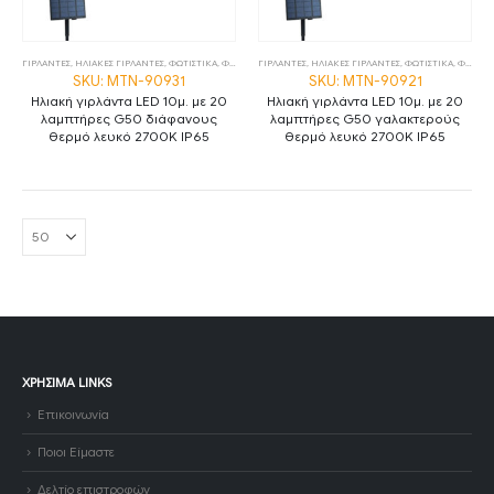
ΓΙΡΛΑΝΤΕΣ
,
ΗΛΙΑΚΕΣ ΓΙΡΛΑΝΤΕΣ
,
ΦΩΤΙΣΤΙΚΑ
,
ΦΩΤΙΣΤΙΚΑ ΕΞΩΤΕΡΙΚΟΥ ΧΩΡΟΥ
ΓΙΡΛΑΝΤΕΣ
,
ΗΛΙΑΚΕΣ ΓΙΡΛΑΝΤΕΣ
,
ΦΩΤΙΣΤΙΚΑ
,
ΦΩΤΙΣΤΙΚΑ ΕΞΩΤΕΡΙΚΟΥ ΧΩΡΟΥ
SKU: MTN-90931
SKU: MTN-90921
Ηλιακή γιρλάντα LED 10μ. με 20
Ηλιακή γιρλάντα LED 10μ. με 20
λαμπτήρες G50 διάφανους
λαμπτήρες G50 γαλακτερούς
θερμό λευκό 2700K IP65
θερμό λευκό 2700K IP65
ΧΡΉΣΙΜΑ LINKS
Επικοινωνία
Ποιοι Είμαστε
Δελτίο επιστροφών