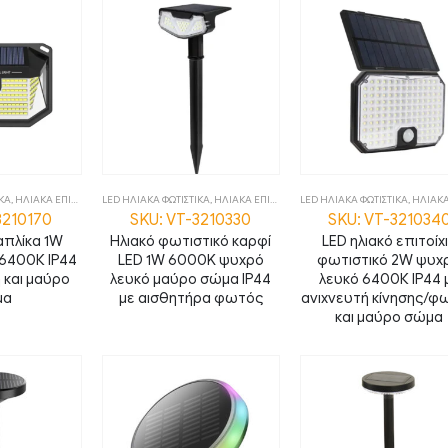
ΙΚΑ
,
ΗΛΙΑΚΑ ΕΠΙΤΟΙΧΑ
,
LED ΗΛΙΑΚΑ ΦΩΤΙΣΤΙΚΑ
ΦΩΤΙΣΤΙΚΑ
,
ΗΛΙΑΚΑ ΕΠΙΔΑΠΕΔΙΑ
LED ΗΛΙΑΚΑ ΦΩΤΙΣΤΙΚΑ
,
ΦΩΤΙΣΤΙΚΑ
,
ΗΛΙΑΚΑ ΕΠ
3210170
SKU: VT-3210330
SKU: VT-321034
απλίκα 1W
Ηλιακό φωτιστικό καρφί
LED ηλιακό επιτοίχ
 6400Κ IP44
LED 1W 6000K ψυχρό
φωτιστικό 2W ψυχ
 και μαύρο
λευκό μαύρο σώμα IP44
λευκό 6400Κ IP44 
μα
με αισθητήρα φωτός
ανιχνευτή κίνησης/φ
και μαύρο σώμα