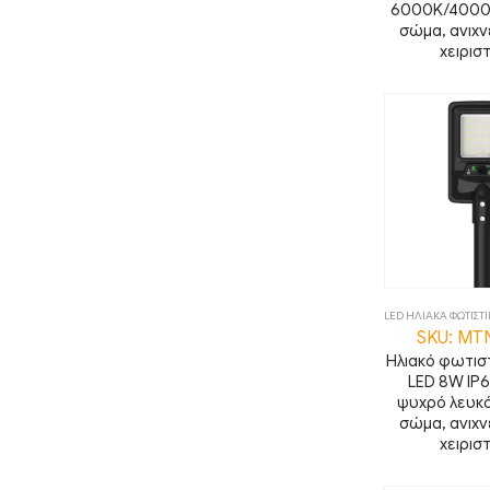
6000K/4000
σώμα, ανιχν
χειρισ
LED ΗΛΙΑΚΑ ΦΩΤΙΣΤ
SKU: MT
Ηλιακό φωτισ
LED 8W IP
ψυχρό λευκό
σώμα, ανιχν
χειρισ