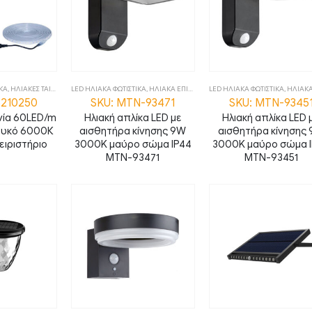
ΙΚΑ
,
ΗΛΙΑΚΕΣ ΤΑΙΝΙΕΣ
,
ΦΩΤΙΣΤΙΚΑ
LED ΗΛΙΑΚΑ ΦΩΤΙΣΤΙΚΑ
,
ΗΛΙΑΚΑ ΕΠΙΤΟΙΧΑ
,
LED ΗΛΙΑΚΑ ΦΩΤΙΣΤΙΚΑ
ΦΩΤΙΣΤΙΚΑ
,
ΗΛΙΑΚΑ ΕΠ
3210250
SKU: MTN-93471
SKU: MTN-9345
ινία 60LED/m
Ηλιακή απλίκα LED με
Ηλιακή απλίκα LED 
ευκό 6000Κ
αισθητήρα κίνησης 9W
αισθητήρα κίνησης
ειριστήριο
3000K μαύρο σώμα IP44
3000K μαύρο σώμα 
MTN-93471
MTN-93451