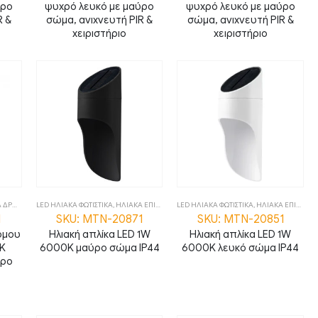
ύρο
ψυχρό λευκό με μαύρο
ψυχρό λευκό με μαύρο
R &
σώμα, ανιχνευτή PIR &
σώμα, ανιχνευτή PIR &
χειριστήριο
χειριστήριο
ΡΟΜΟΥ
,
ΦΩΤΙΣΤΙΚΑ
LED ΗΛΙΑΚΑ ΦΩΤΙΣΤΙΚΑ
,
ΗΛΙΑΚΑ ΕΠΙΤΟΙΧΑ
,
LED ΗΛΙΑΚΑ ΦΩΤΙΣΤΙΚΑ
ΦΩΤΙΣΤΙΚΑ
,
ΗΛΙΑΚΑ ΕΠΙΤΟΙΧΑ
1
SKU: MTN-20871
SKU: MTN-20851
όμου
Ηλιακή απλίκα LED 1W
Ηλιακή απλίκα LED 1W
0K
6000K μαύρο σώμα IP44
6000K λευκό σώμα IP44
ύρο