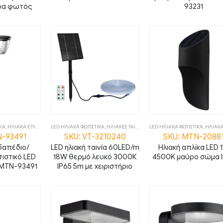
ήρα φωτός
93231
ΙΚΑ
,
ΗΛΙΑΚΑ ΕΠΙΔΑΠΕΔΙΑ
LED ΗΛΙΑΚΑ ΦΩΤΙΣΤΙΚΑ
,
ΗΛΙΑΚΑ ΕΠΙΤΟΙΧΑ
,
ΦΩΤΙΣΤΙΚΑ
,
ΗΛΙΑΚΕΣ ΤΑΙΝΙΕΣ
,
ΦΩΤΙΣΤΙΚΑ
LED ΗΛΙΑΚΑ ΦΩΤΙΣΤΙΚΑ
,
ΗΛΙΑΚΑ ΕΠ
N-93491
SKU: VT-3210240
SKU: MTN-2088
δαπέδιο/
LED ηλιακή ταινία 60LED/m
Ηλιακή απλίκα LED 
ιστικό LED
18W θερμό λευκό 3000Κ
4500K μαύρο σώμα 
 MTN-93491
IP65 5m με χειριστήριο