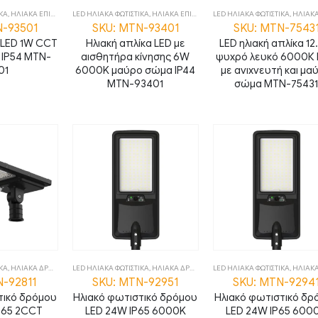
ΙΚΑ
,
ΗΛΙΑΚΑ ΕΠΙΤΟΙΧΑ
,
LED ΗΛΙΑΚΑ ΦΩΤΙΣΤΙΚΑ
ΦΩΤΙΣΤΙΚΑ
,
ΗΛΙΑΚΑ ΕΠΙΤΟΙΧΑ
,
LED ΗΛΙΑΚΑ ΦΩΤΙΣΤΙΚΑ
ΦΩΤΙΣΤΙΚΑ
,
ΗΛΙΑΚΑ ΕΠ
N-93501
SKU: MTN-93401
SKU: MTN-7543
 LED 1W CCT
Ηλιακή απλίκα LED με
LED ηλιακή απλίκα 1
 IP54 MTN-
αισθητήρα κίνησης 6W
ψυχρό λευκό 6000Κ 
01
6000K μαύρο σώμα IP44
με ανιχνευτή και μα
MTN-93401
σώμα MTN-7543
ΙΚΑ
,
ΗΛΙΑΚΑ ΔΡΟΜΟΥ
,
ΦΩΤΙΣΤΙΚΑ
LED ΗΛΙΑΚΑ ΦΩΤΙΣΤΙΚΑ
,
ΗΛΙΑΚΑ ΔΡΟΜΟΥ
,
ΦΩΤΙΣΤΙΚΑ
LED ΗΛΙΑΚΑ ΦΩΤΙΣΤΙΚΑ
,
ΗΛΙΑΚΑ Δ
N-92811
SKU: MTN-92951
SKU: MTN-9294
τικό δρόμου
Ηλιακό φωτιστικό δρόμου
Ηλιακό φωτιστικό δρ
P65 2CCT
LED 24W IP65 6000K
LED 24W IP65 600