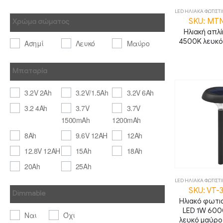
LED ΗΛΙΑΚΑ ΦΩΤΙΣΤ
SKU: MT
Χρώμα σώματος
Ηλιακή απλί
4500K λευκό
Ασημί
Λευκό
Μαύρο
Μπαταρία
3.2V 2Ah
3.2V/1.5Ah
3.2V 6Ah
3.2 4Ah
3.7V
3.7V
1500mAh
1200mAh
8Ah
9.6V 12AH
12Ah
12.8V 12AH
15Ah
18Ah
20Ah
25Ah
LED ΗΛΙΑΚΑ ΦΩΤΙΣΤ
SKU: VT-
Dimmable
Ηλιακό φωτισ
LED 1W 60
Ναι
Όχι
λευκό μαύρο