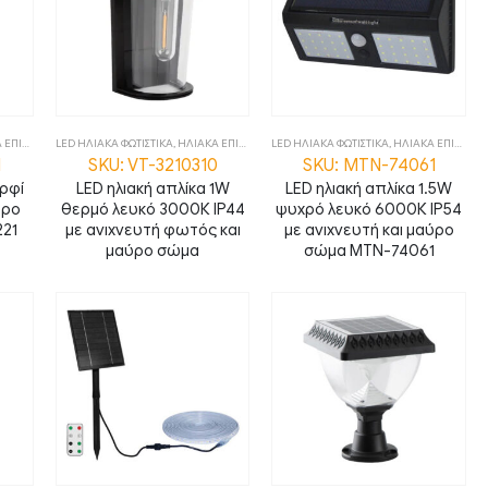
ΔΑΠΕΔΙΑ
LED ΗΛΙΑΚΑ ΦΩΤΙΣΤΙΚΑ
,
ΦΩΤΙΣΤΙΚΑ
,
ΗΛΙΑΚΑ ΕΠΙΤΟΙΧΑ
,
LED ΗΛΙΑΚΑ ΦΩΤΙΣΤΙΚΑ
ΦΩΤΙΣΤΙΚΑ
,
ΗΛΙΑΚΑ ΕΠΙΤΟΙΧΑ
1
SKU: VT-3210310
SKU: MTN-74061
αρφί
LED ηλιακή απλίκα 1W
LED ηλιακή απλίκα 1.5W
ύρο
θερμό λευκό 3000Κ IP44
ψυχρό λευκό 6000Κ IP54
221
με ανιχνευτή φωτός και
με ανιχνευτή και μαύρο
μαύρο σώμα
σώμα MTN-74061