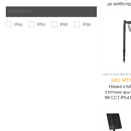
με αισθητ
Στεγανότητα
IP44
IP54
IP65
IP66
LED ΗΛΙΑΚΑ ΦΩΤΙΣΤ
SKU: MT
Ηλιακό επι
επίτοιχο φωτ
1W CCT IP54