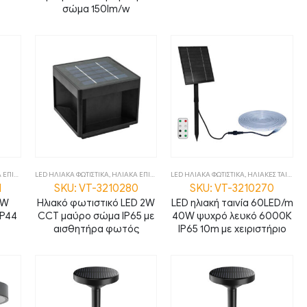
σώμα 150lm/w
ΙΤΟΙΧΑ
,
LED ΗΛΙΑΚΑ ΦΩΤΙΣΤΙΚΑ
ΦΩΤΙΣΤΙΚΑ
,
ΗΛΙΑΚΑ ΕΠΙΔΑΠΕΔΙΑ
LED ΗΛΙΑΚΑ ΦΩΤΙΣΤΙΚΑ
,
ΦΩΤΙΣΤΙΚΑ
,
ΗΛΙΑΚΕΣ ΤΑΙΝΙΕΣ
,
1
SKU: VT-3210280
SKU: VT-3210270
1W
Ηλιακό φωτιστικό LED 2W
LED ηλιακή ταινία 60LED/m
IP44
CCT μαύρο σώμα IP65 με
40W ψυχρό λευκό 6000Κ
αισθητήρα φωτός
IP65 10m με χειριστήριο