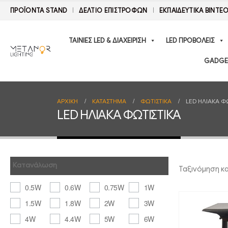
ΠΡΟΪΟΝΤΑ STAND
ΔΕΛΤΊΟ ΕΠΙΣΤΡΟΦΏΝ
ΕΚΠΑΙΔΕΥΤΙΚΑ ΒΙΝΤΕ
ΤΑΙΝΙΕΣ LED & ΔΙΑΧΕΙΡΙΣΗ
LED ΠΡΟΒΟΛΕΙΣ
GADGE
ΑΡΧΙΚΉ
ΚΑΤΆΣΤΗΜΑ
ΦΩΤΙΣΤΙΚΑ
LED ΗΛΙΑΚΑ Φ
LED ΗΛΙΑΚΑ ΦΩΤΙΣΤΙΚΑ
Κατανάλωση
Ταξινόμηση κ
0.5W
0.6W
0.75W
1W
1.5W
1.8W
2W
3W
4W
4.4W
5W
6W