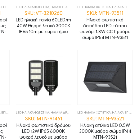
ΔΑΠΕΔΙΑ
LED ΗΛΙΑΚΑ ΦΩΤΙΣΤΙΚΑ
,
ΦΩΤΙΣΤΙΚΑ
,
ΗΛΙΑΚΕΣ ΤΑΙΝΙΕΣ
,
ΦΩΤΙΣΤΙΚΑ
LED ΗΛΙΑΚΑ ΦΩΤΙΣΤΙΚΑ
,
ΗΛΙΑΚΑ ΕΠΙΔΑΠΕΔΙΑ
1
SKU: VT-3210260
SKU: MTN-93511
αρφί
LED ηλιακή ταινία 60LED/m
Ηλιακό φωτιστικό
φως
40W θερμό λευκό 3000Κ
δαπέδου LED τύπου
TN-
IP65 10m με χειριστήριο
φανάρι 1.8W CCT μαύρο
σώμα IP54 MTN-93511
ΔΑΠΕΔΙΑ
LED ΗΛΙΑΚΑ ΦΩΤΙΣΤΙΚΑ
,
ΦΩΤΙΣΤΙΚΑ
,
ΗΛΙΑΚΑ ΔΡΟΜΟΥ
,
ΦΩΤΙΣΤΙΚΑ
LED ΗΛΙΑΚΑ ΦΩΤΙΣΤΙΚΑ
,
ΗΛΙΑΚΑ ΕΠΙΤΟΙΧΑ
1
SKU: MTN-91461
SKU: MTN-93521
αρφί
Ηλιακό φωτιστικό δρόμου
Ηλιακή απλίκα LED 0.5W
ως
LED 12W IP65 6000K
3000K μαύρο σώμα IP44
TN-
ψυχρό λευκό με μαύρο
MTN-93521