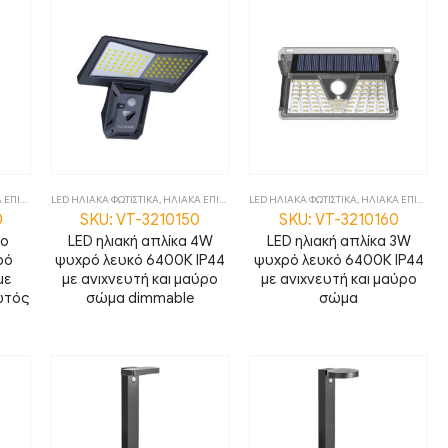
ΙΤΟΙΧΑ
,
LED ΗΛΙΑΚΑ ΦΩΤΙΣΤΙΚΑ
ΦΩΤΙΣΤΙΚΑ
,
ΗΛΙΑΚΑ ΕΠΙΤΟΙΧΑ
,
LED ΗΛΙΑΚΑ ΦΩΤΙΣΤΙΚΑ
ΦΩΤΙΣΤΙΚΑ
,
ΗΛΙΑΚΑ ΕΠΙΤΟΙΧΑ
0
SKU: VT-3210150
SKU: VT-3210160
ιο
LED ηλιακή απλίκα 4W
LED ηλιακή απλίκα 3W
ρό
ψυχρό λευκό 6400Κ IP44
ψυχρό λευκό 6400Κ IP44
με
με ανιχνευτή και μαύρο
με ανιχνευτή και μαύρο
ωτός
σώμα dimmable
σώμα