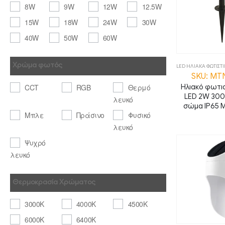
8W
9W
12W
12.5W
15W
18W
24W
30W
40W
50W
60W
Χρώμα φωτός
LED ΗΛΙΑΚΑ ΦΩΤΙΣΤ
SKU: MT
Ηλιακό φωτισ
CCT
RGB
Θερμό
LED 2W 30
λευκό
σώμα IP65 
Μπλε
Πράσινο
Φυσικό
λευκό
Ψυχρό
λευκό
Θερμοκρασία Χρώματος
3000K
4000K
4500K
6000K
6400K