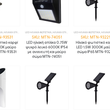
ΙΚΑ
,
ΗΛΙΑΚΑ ΕΠΙΔΑΠΕΔΙΑ
LED ΗΛΙΑΚΑ ΦΩΤΙΣΤΙΚΑ
,
ΦΩΤΙΣΤΙΚΑ
,
ΗΛΙΑΚΑ ΕΠΙΤΟΙΧΑ
,
LED ΗΛΙΑΚΑ ΦΩΤΙΣΤΙΚΑ
ΦΩΤΙΣΤΙΚΑ
,
ΗΛΙΑΚΑ ΕΠΙ
N-93531
SKU: MTN-74051
SKU: MTN-9322
τικό καρφί
LED ηλιακή απλίκα 0.75W
Ηλιακό φωτιστικό κ
00K μαύρο
ψυχρό λευκό 6000Κ IP54
LED 1.5W 3000K μα
MTN-93531
με ανιχνευτή και μαύρο
σώμα IP65 MTN-93
σώμα MTN-74051