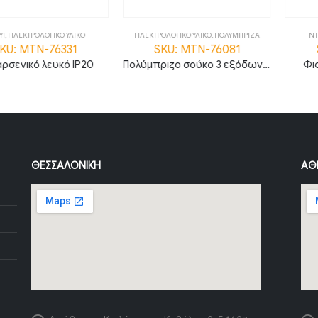
ΛΟΓΙΚΟ ΥΛΙΚΟ
ΗΛΕΚΤΡΟΛΟΓΙΚΟ ΥΛΙΚΟ
,
ΠΟΛΥΜΠΡΙΖΑ
ΝΤΟΥΙ
,
ΗΛΕΚΤΡ
N-76331
SKU: MTN-76081
SKU: M
 λευκό IP20
Πολύμπριζο σούκο 3 εξόδων με 3 μέτρα καλώδιο διατομής 3G1.5 με διακόπτη
Φις θηλυκ
ΘΕΣΣΑΛΟΝΊΚΗ
ΑΘ