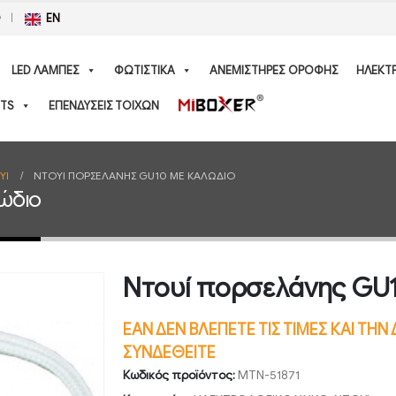
Ο
EN
LED ΛΑΜΠΕΣ
ΦΩΤΙΣΤΙΚΑ
ΑΝΕΜΙΣΤΗΡΕΣ ΟΡΟΦΗΣ
ΗΛΕΚΤ
TS
ΕΠΕΝΔΥΣΕΙΣ ΤΟΙΧΩΝ
ΥΙ
ΝΤΟΥΊ ΠΟΡΣΕΛΆΝΗΣ GU10 ΜΕ ΚΑΛΏΔΙΟ
ώδιο
Ντουί πορσελάνης GU1
ΕΑΝ ΔΕΝ ΒΛΕΠΕΤΕ ΤΙΣ ΤΙΜΕΣ ΚΑΙ ΤΗ
ΣΥΝΔΕΘΕΙΤΕ
Κωδικός προϊόντος:
MTN-51871