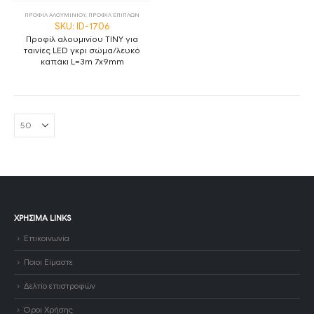
ΠΡΟΦΙΛ ΑΛΟΥΜΙΝΙΟΥ
,
ΠΡΟΦΙΛ ΕΠΙΠΛΩΝ
SKU: ID-1706
Προφίλ αλουμινίου TINY για
ταινίες LED γκρι σώμα/λευκό
καπάκι L=3m 7x9mm
ΧΡΉΣΙΜΑ LINKS
Επικοινωνία
Ποιοι Είμαστε
Δελτίο επιστροφών
Όροι Χρήσης