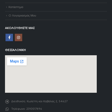
Κατάστημα
Ο Λογαριασμός Μου
ΑΚΟΛΟΥΘΉΣΤΕ ΜΑΣ
ΘΕΣΣΑΛΟΝΊΚΗ
Διεύθυνση:
Κωλέττη και Καβάλας 2, 54627
Τηλέφωνο:
2310517496