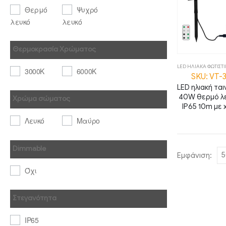
Θερμό
Ψυχρό
λευκό
λευκό
Θερμοκρασία Χρώματος
LED ΗΛΙΑΚΑ ΦΩΤΙΣΤ
3000K
6000K
SKU: VT-
LED ηλιακή τα
40W θερμό λ
Χρώμα σώματος
IP65 10m με 
Λευκό
Μαύρο
Dimmable
Εμφάνιση:
Όχι
Στεγανότητα
IP65