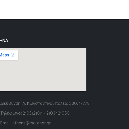
ΉΝΑ
Διεύθυνση:
Λ. Κωνσταντινουπόλεως 30, 17778
Τηλέφωνο:
2105121011 - 2103421050
Email:
athens@metanor.gr