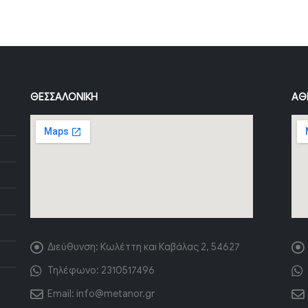
ΘΕΣΣΑΛΟΝΊΚΗ
ΑΘ
Διεύθυνση:
Κωλέττη και Καβάλας 2, 54627
Τηλέφωνο:
2310517496
Email:
info@metanor.gr