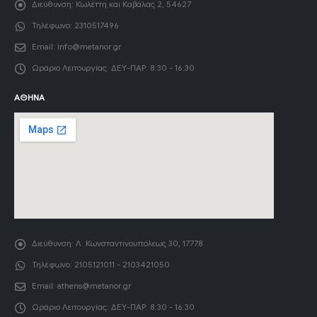
Διεύθυνση:
Κωλέττη και Καβάλας 2, 54627
Τηλέφωνο:
2310517496
Email:
info@metanor.gr
Ωράριο Λειτουργίας:
ΔΕΥ-ΠΑΡ: 8:30 - 16:30
ΑΘΉΝΑ
Διεύθυνση:
Λ. Κωνσταντινουπόλεως 30, 17778
Τηλέφωνο:
2105121011 - 2103421050
Email:
athens@metanor.gr
Ωράριο Λειτουργίας:
ΔΕΥ-ΠΑΡ: 8:30 - 16:30