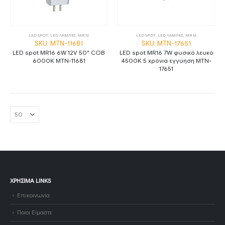
LED SPOT
,
LED ΛΑΜΠΕΣ
,
MR16
LED SPOT
,
LED ΛΑΜΠΕΣ
,
MR16
SKU: MTN-11681
SKU: MTN-17651
LED spot MR16 6W 12V 50° СОВ
LED spot MR16 7W φυσικό λευκό
6000K MTN-11681
4500K 5 χρόνια εγγύηση MTN-
17651
ΧΡΉΣΙΜΑ LINKS
Επικοινωνία
Ποιοι Είμαστε