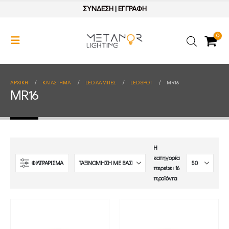
ΣΥΝΔΕΣΗ
|
ΕΓΓΡΑΦΗ
0
ΑΡΧΙΚΉ
ΚΑΤΆΣΤΗΜΑ
LED ΛΑΜΠΕΣ
LED SPOT
MR16
MR16
Η
κατηγορία
ΦΙΛΤΡΑΡΙΣΜΑ
περιέχει 16
προϊόντα