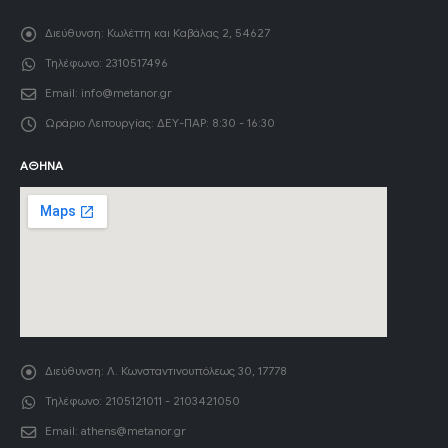
Διεύθυνση:
Κωλέττη και Καβάλας 2, 54627
Τηλέφωνο:
2310517496
Email:
info@metanor.gr
Ωράριο Λειτουργίας:
ΔΕΥ-ΠΑΡ: 8:30 - 16:30
ΑΘΉΝΑ
Διεύθυνση:
Λ. Κωνσταντινουπόλεως 30, 17778
Τηλέφωνο:
2105121011 - 2103421050
Email:
athens@metanor.gr