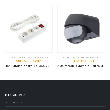
ΗΛΕΚΤΡΟΛΟΓΙΚΟ ΥΛΙΚΟ
,
ΠΟΛΥΜΠΡΙΖΑ
ΑΙΣΘΗΤΗΡΕΣ
,
ΗΛΕΚΤΡΟΛΟΓΙΚΟ ΥΛΙΚΟ
SKU: MTN-76081
SKU: MTN-73071
Πολύμπριζο σούκο 3 εξόδων με 3 μέτρα καλώδιο διατομής 3G1.5 με διακόπτη
Αισθητήρας κίνησης PIR επιτοίχιος max 400W μαύρος MTN-73071
ΧΡΉΣΙΜΑ LINKS
Επικοινωνία