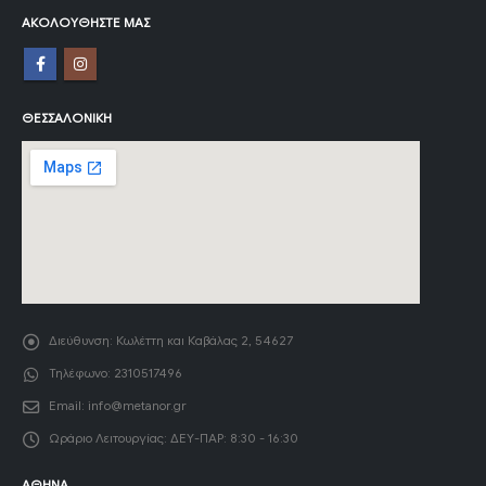
ΑΚΟΛΟΥΘΉΣΤΕ ΜΑΣ
ΘΕΣΣΑΛΟΝΊΚΗ
Διεύθυνση:
Κωλέττη και Καβάλας 2, 54627
Τηλέφωνο:
2310517496
Email:
info@metanor.gr
Ωράριο Λειτουργίας:
ΔΕΥ-ΠΑΡ: 8:30 - 16:30
ΑΘΉΝΑ