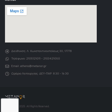
Διεύθυνση:
Λ. Κωνσταντινουπόλεως 30, 17778
Τηλέφωνο:
2105121011 - 2103421050
Email:
athens@metanor.gr
Ωράριο Λειτουργίας:
ΔΕΥ-ΠΑΡ: 8:30 - 16:30
© Copyright 2025. All Rights Reserved.