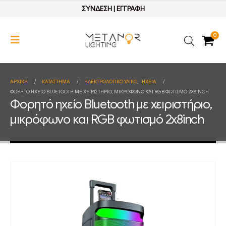
ΣΥΝΔΕΣΗ
|
ΕΓΓΡΑΦΗ
0
ΑΡΧΙΚΉ
ΚΑΤΆΣΤΗΜΑ
ΗΛΕΚΤΡΟΛΟΓΙΚΟ ΥΛΙΚΟ
,
ΗΧΕΙΑ
ΦΟΡΗΤΌ ΗΧΕΊΟ BLUETOOTH ΜΕ ΧΕΙΡΙΣΤΉΡΙΟ, ΜΙΚΡΌΦΩΝΟ ΚΑΙ RGB ΦΩΤΙΣΜΌ 2X8INCH
Φορητό ηχείο Bluetooth με χειριστήριο,
μικρόφωνο και RGB φωτισμό 2x8inch