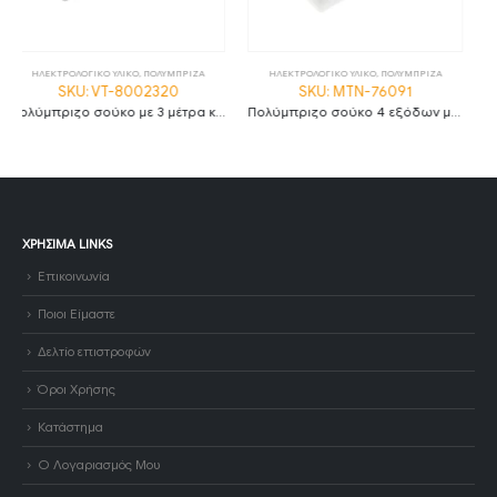
ΗΛΕΚΤΡΟΛΟΓΙΚΟ ΥΛΙΚΟ
,
ΠΟΛΥΜΠΡΙΖΑ
ΝΤΟΥΙ
,
ΗΛΕΚΤΡΟΛΟΓΙΚΟ ΥΛΙΚΟ
SKU: MTN-76091
SKU: MTN-76331
Πολύμπριζο σούκο 4 εξόδων με 1.5 μέτρο καλώδιο διατομής 3G1.0 με διακόπτη
Φις αρσενικό λευκό IP20
ΧΡΉΣΙΜΑ LINKS
Επικοινωνία
Ποιοι Είμαστε
Δελτίο επιστροφών
Όροι Χρήσης
Κατάστημα
Ο Λογαριασμός Μου