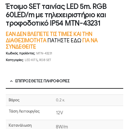
Έτοιμο SET ταινίας LED 5m. RGB
60LED/m με τηλεχειριστήριο και
τροφοδοτικό IP54 MTN-43231
ΕΑΝ ΔΕΝ ΒΛΕΠΕΤΕ ΤΙΣ ΤΙΜΕΣ ΚΑΙ ΤΗΝ
ΔΙΑΘΕΣΙΜΟΤΗΤΑ
ΠΑΤΗΣΤΕ ΕΔΩ
ΓΙΑ ΝΑ
ΣΥΝΔΕΘΕΙΤΕ
Κωδικός προϊόντος:
MTN-43231
Κατηγορίες:
LED KITS
,
RGB SET
ΕΠΙΠΡΌΣΘΕΤΕΣ ΠΛΗΡΟΦΟΡΊΕΣ
Βάρος
0,2 κ.
Τάση Λειτουργίας
12V
Κατανάλωση
8W/m