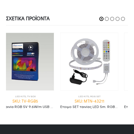
ΣΧΕΤΙΚΆ ΠΡΟΪΌΝΤΑ
LED KITS
,
RGB SET
LED KITS
,
RGB SET
SKU: MTN-43211
SKU: MTN-43241
Έτοιμο SET ταινίας LED 5m. RGB 30LED/m με τηλεχειριστήριο και τροφοδοτικό IP20
Έτοιμο SET ταινίας LED 5m. WiFi RGB+6000K 60LED/m και τροφοδοτικό IP20 MTN-43241