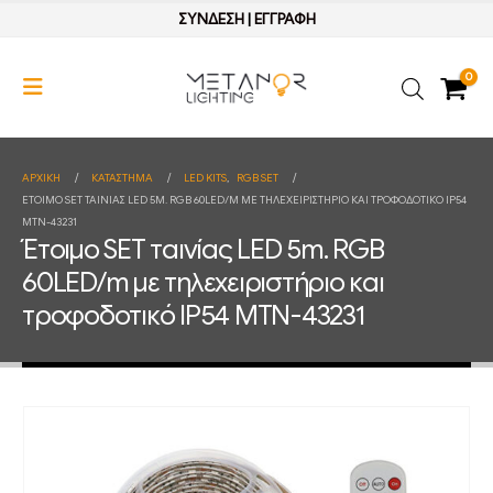
ΣΥΝΔΕΣΗ
|
ΕΓΓΡΑΦΗ
0
ΑΡΧΙΚΉ
ΚΑΤΆΣΤΗΜΑ
LED KITS
,
RGB SET
ΈΤΟΙΜΟ SET ΤΑΙΝΊΑΣ LED 5M. RGB 60LED/M ΜΕ ΤΗΛΕΧΕΙΡΙΣΤΉΡΙΟ ΚΑΙ ΤΡΟΦΟΔΟΤΙΚΌ IP54
MTN-43231
Έτοιμο SET ταινίας LED 5m. RGB
60LED/m με τηλεχειριστήριο και
τροφοδοτικό IP54 MTN-43231