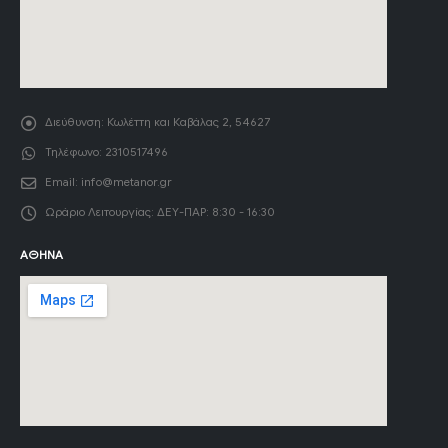
Διεύθυνση:
Κωλέττη και Καβάλας 2, 54627
Τηλέφωνο:
2310517496
Email:
info@metanor.gr
Ωράριο Λειτουργίας:
ΔΕΥ-ΠΑΡ: 8:30 - 16:30
ΑΘΉΝΑ