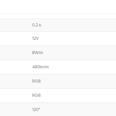
0,2 κ.
12V
8W/m
480lm/m
RGB
RGB
120°