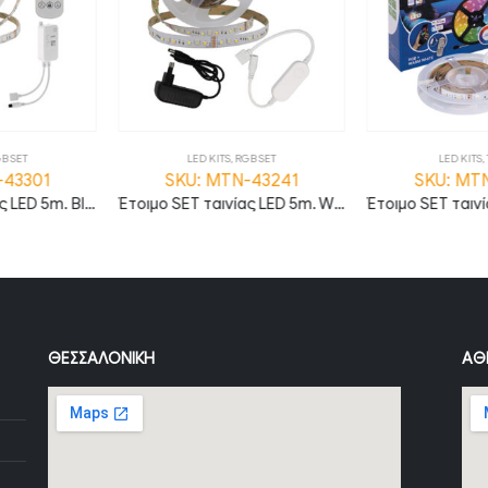
RGB SET
LED KITS
,
TV BOX
LED KIT
N-43241
SKU: MTN-43271
SKU: M
Έτοιμο SET ταινίας LED 5m. WiFi RGB+6000K 60LED/m και τροφοδοτικό IP20 MTN-43241
Έτοιμο SET ταινίας LED 5m. TV WiFi RGB+3000K 60LED/m 5V IP20 MTN-43271
ΘΕΣΣΑΛΟΝΊΚΗ
ΑΘ