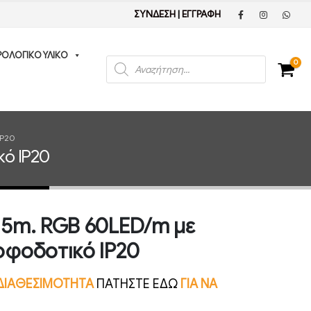
ΣΥΝΔΕΣΗ
|
ΕΓΓΡΑΦΗ
ΡΟΛΟΓΙΚΟ ΥΛΙΚΟ
Products
0
search
IP20
κό IP20
D 5m. RGB 60LED/m με
ροφοδοτικό IP20
Ν ΔΙΑΘΕΣΙΜΟΤΗΤΑ
ΠΑΤΗΣΤΕ ΕΔΩ
ΓΙΑ ΝΑ