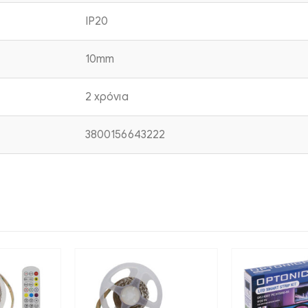
IP20
10mm
2 χρόνια
3800156643222