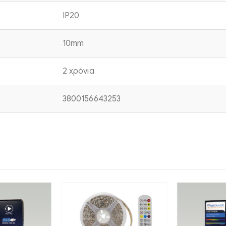
IP20
10mm
2 χρόνια
3800156643253