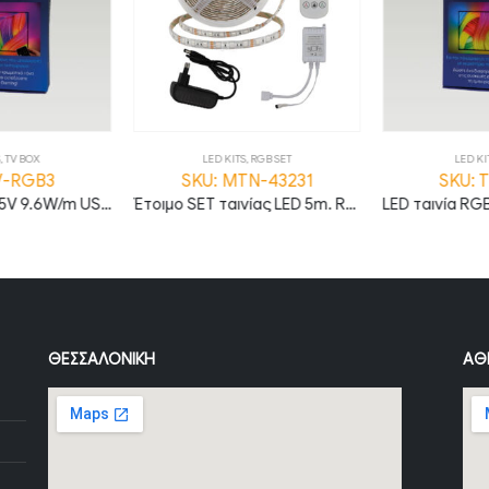
,
TV BOX
LED KITS
,
RGB SET
LED KI
V-RGB3
SKU: MTN-43231
SKU: 
LED ταινία RGB 5V 9.6W/m USB 3m (TV Box) TV-RGB3
Έτοιμο SET ταινίας LED 5m. RGB 60LED/m με τηλεχειριστήριο και τροφοδοτικό IP54 MTN-43231
ΘΕΣΣΑΛΟΝΊΚΗ
ΑΘ