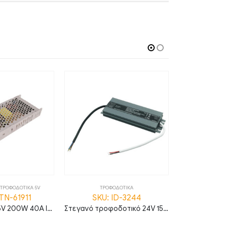
ΤΡΟΦΟΔΟΤΙΚΑ 5V
ΤΡΟΦΟΔΟΤΙΚΑ
ΤΡΟΦΟΔΟΤΙΚ
ΤΝ-61911
SKU: ID-3244
SKU: 
Τροφοδοτικό 5V 200W 40A IP20 MTN-61911
Στεγανό τροφοδοτικό 24V 150W 6.25A IP67