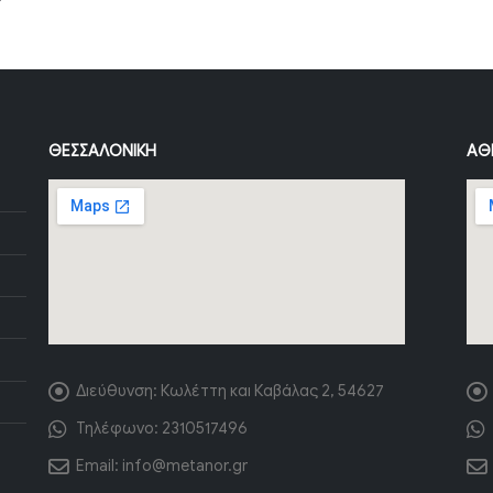
ΘΕΣΣΑΛΟΝΊΚΗ
ΑΘ
Διεύθυνση:
Κωλέττη και Καβάλας 2, 54627
Τηλέφωνο:
2310517496
Email:
info@metanor.gr