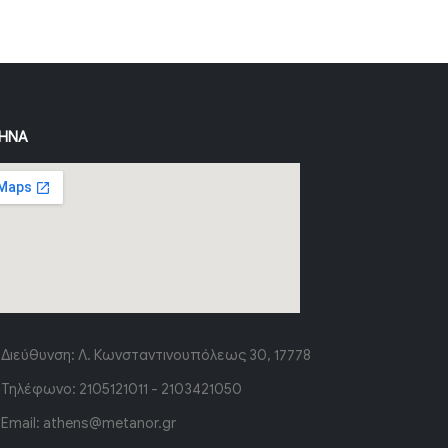
ΉΝΑ
Διεύθυνση:
Λ. Κωνσταντινουπόλεως 30, 17778
Τηλέφωνο:
2105121011 - 2103421050
Email:
athens@metanor.gr