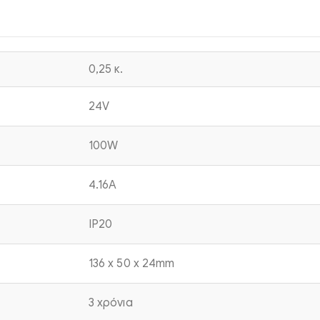
0,25 κ.
24V
100W
4.16Α
IP20
136 x 50 x 24mm
3 χρόνια