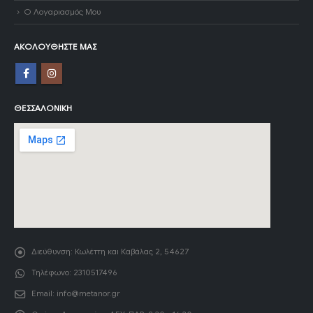
Ο Λογαριασμός Μου
ΑΚΟΛΟΥΘΉΣΤΕ ΜΑΣ
ΘΕΣΣΑΛΟΝΊΚΗ
Διεύθυνση:
Κωλέττη και Καβάλας 2, 54627
Τηλέφωνο:
2310517496
Email:
info@metanor.gr