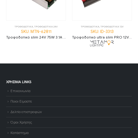
ΤΡΟΦΟΔΟΤΙΚΑ
,
ΤΡΟΦΟΔΟΤΙΚΑ 24V
ΤΡΟΦΟΔΟΤΙΚΑ
,
ΤΡΟΦΟΔΟΤΙΚΑ 12V
SKU: MTN-62811
SKU: ID-3313
Τροφοδοτικό slim 24V 75W 3.1A IP20 Triac & 0-10V Dimmable
Τροφοδοτικό ultra slim PRO 12V 100W 8.3A IP20
ΧΡΉΣΙΜΑ LINKS
Επικοινωνία
Ποιοι Είμαστε
Δελτίο επιστροφών
Όροι Χρήσης
Κατάστημα