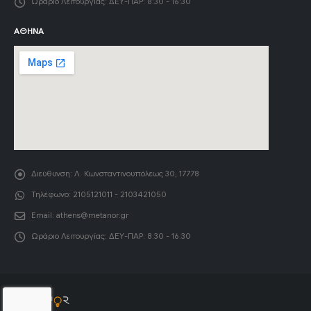
Ωράριο Λειτουργίας:
ΔΕΥ-ΠΑΡ: 8:30 - 16:30
ΑΘΉΝΑ
Διεύθυνση:
Λ. Κωνσταντινουπόλεως 30, 17778
Τηλέφωνο:
2105121011 - 2103421050
Email:
athens@metanor.gr
Ωράριο Λειτουργίας:
ΔΕΥ-ΠΑΡ: 8:30 - 16:30