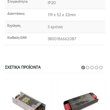
Στεγανότητα
IP20
Διαστάσεις
119 x 52 x 32mm
Εγγύηση
3 χρόνια
Κωδικός EAN
3800156662087
ΣΧΕΤΙΚΆ ΠΡΟΪΌΝΤΑ