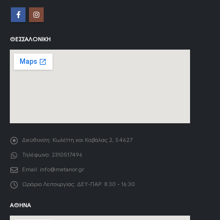
ΘΕΣΣΑΛΟΝΊΚΗ
Διεύθυνση:
Κωλέττη και Καβάλας 2, 54627
Τηλέφωνο:
2310517496
Email:
info@metanor.gr
Ωράριο Λειτουργίας:
ΔΕΥ-ΠΑΡ: 8:30 - 16:30
ΑΘΉΝΑ