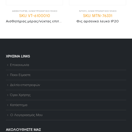
ΑΙΣΘΗΤΗΡΕΣ
,
ΗΛΕΚΤΡΟΛΟΓΙΚΟ ΥΛΙΚΟ
ΝΤΟΥΙ
,
ΗΛΕΚΤΡΟΛΟΓΙΚΟ ΥΛΙΚΟ
SKU: VT-6100010
SKU: MTN-76331
Αισθητήρας μέρας/νύχτας επιτοίχιος max 1000W VT-6100010
Φις αρσενικό λευκό IP20
ΧΡΉΣΙΜΑ LINKS
Επικοινωνία
Ποιοι Είμαστε
Δελτίο επιστροφών
Όροι Χρήσης
Κατάστημα
Ο Λογαριασμός Μου
ΑΚΟΛΟΥΘΉΣΤΕ ΜΑΣ