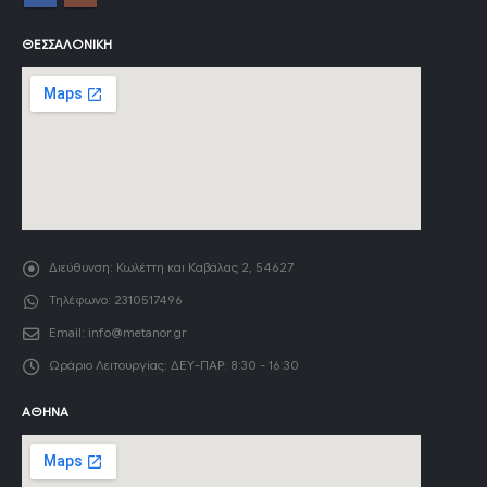
ΘΕΣΣΑΛΟΝΊΚΗ
Διεύθυνση:
Κωλέττη και Καβάλας 2, 54627
Τηλέφωνο:
2310517496
Email:
info@metanor.gr
Ωράριο Λειτουργίας:
ΔΕΥ-ΠΑΡ: 8:30 - 16:30
ΑΘΉΝΑ