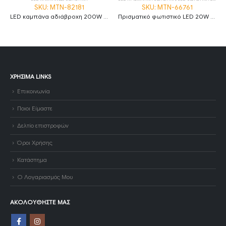
SKU: MTN-82181
SKU: MTN-66761
LED καμπάνα αδιάβροχη 200W φυσικό λευκό 4500K 120° MTN-82181
Πρισματικό φωτιστικό LED 20W 2800K θερμό λευκό 60cm IP20 MTN-66761
ΧΡΉΣΙΜΑ LINKS
Επικοινωνία
Ποιοι Είμαστε
Δελτίο επιστροφών
Όροι Χρήσης
Κατάστημα
Ο Λογαριασμός Μου
ΑΚΟΛΟΥΘΉΣΤΕ ΜΑΣ