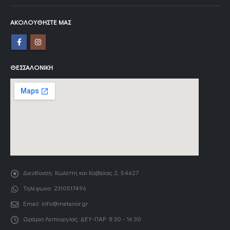
ΑΚΟΛΟΥΘΉΣΤΕ ΜΑΣ
ΘΕΣΣΑΛΟΝΊΚΗ
Διεύθυνση:
Κωλέττη και Καβάλας 2, 54627
Τηλέφωνο:
2310517496
Email:
info@metanor.gr
Ωράριο Λειτουργίας:
ΔΕΥ-ΠΑΡ: 8:30 - 16:30