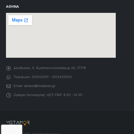
ΑΘΉΝΑ
Διεύθυνση:
Λ. Κωνσταντινουπόλεως 30, 17778
Τηλέφωνο:
2105121011 - 2103421050
Email:
athens@metanor.gr
Ωράριο Λειτουργίας:
ΔΕΥ-ΠΑΡ: 8:30 - 16:30