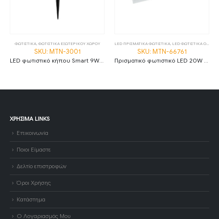
ΦΩΤΙΣΤΙΚΑ
,
ΦΩΤΙΣΤΙΚΑ ΕΞΩΤΕΡΙΚΟΥ ΧΩΡΟΥ
LED ΠΡΙΣΜΑΤΙΚΑ ΦΩΤΙΣΤΙΚΑ
,
LED ΦΩΤΙΣΤΙΚΑ ΟΡΟΦΗΣ
SKU: MTN-3001
SKU: MTN-66761
LED φωτιστικό κήπου Smart 9W RGB+CCT IP66 MTN-3001
Πρισματικό φωτιστικό LED 20W 2800K θερμό λευκό 60cm IP20 MTN-66761
ΧΡΉΣΙΜΑ LINKS
Επικοινωνία
Ποιοι Είμαστε
Δελτίο επιστροφών
Όροι Χρήσης
Κατάστημα
Ο Λογαριασμός Μου