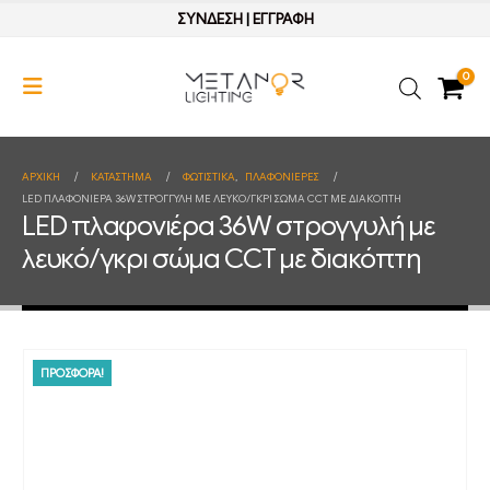
ΣΥΝΔΕΣΗ
|
ΕΓΓΡΑΦΗ
0
ΑΡΧΙΚΉ
ΚΑΤΆΣΤΗΜΑ
ΦΩΤΙΣΤΙΚΑ
,
ΠΛΑΦΟΝΙΕΡΕΣ
LED ΠΛΑΦΟΝΙΈΡΑ 36W ΣΤΡΟΓΓΥΛΉ ΜΕ ΛΕΥΚΌ/ΓΚΡΙ ΣΏΜΑ CCT ΜΕ ΔΙΑΚΌΠΤΗ
LED πλαφονιέρα 36W στρογγυλή με
λευκό/γκρι σώμα CCT με διακόπτη
ΠΡΟΣΦΟΡΑ!