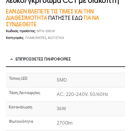
λευκό/γκρι σώμα CCT με διακόπτη
ΕΑΝ ΔΕΝ ΒΛΕΠΕΤΕ ΤΙΣ ΤΙΜΕΣ ΚΑΙ ΤΗΝ
ΔΙΑΘΕΣΙΜΟΤΗΤΑ
ΠΑΤΗΣΤΕ ΕΔΩ
ΓΙΑ ΝΑ
ΣΥΝΔΕΘΕΙΤΕ
Κωδικός προϊόντος:
MTN-128041
Κατηγορίες:
ΠΛΑΦΟΝΙΕΡΕΣ
,
ΦΩΤΙΣΤΙΚΑ
ΕΠΙΠΡΌΣΘΕΤΕΣ ΠΛΗΡΟΦΟΡΊΕΣ
Τύπος LED
SMD
Τάση Λειτουργίας
AC: 220-240V, 50/60Hz
Κατανάλωση
36W
Φωτεινότητα
2700lm