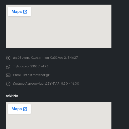
Διεύθυνση:
Κωλέττη και Καβάλας 2, 54627
Τηλέφωνο:
2310517496
Email:
info@metanor.gr
Ωράριο Λειτουργίας:
ΔΕΥ-ΠΑΡ: 8:30 - 16:30
ΑΘΉΝΑ