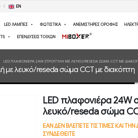
Ο
EN
LED ΛΑΜΠΕΣ
ΦΩΤΙΣΤΙΚΑ
ΑΝΕΜΙΣΤΗΡΕΣ ΟΡΟΦΗΣ
ΗΛΕΚΤ
TS
ΕΠΕΝΔΥΣΕΙΣ ΤΟΙΧΩΝ
LED ΠΛΑΦΟΝΙΈΡΑ 24W ΣΤΡΟΓΓΥΛΉ ΜΕ ΛΕΥΚΌ/RESEDA ΣΏΜΑ CCT ΜΕ ΔΙΑΚΌ
 με λευκό/reseda σώμα CCT με διακόπτη
LED πλαφονιέρα 24W 
λευκό/reseda σώμα CC
ΕΑΝ ΔΕΝ ΒΛΕΠΕΤΕ ΤΙΣ ΤΙΜΕΣ ΚΑΙ ΤΗ
ΣΥΝΔΕΘΕΙΤΕ