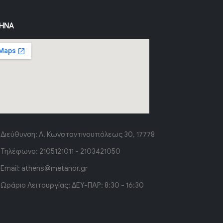
ΉΝΑ
Διεύθυνση:
Λ. Κωνσταντινουπόλεως 30, 17778
Τηλέφωνο:
2105121011 - 2103421050
Email:
athens@metanor.gr
Ωράριο Λειτουργίας:
ΔΕΥ-ΠΑΡ: 8:30 - 16:30