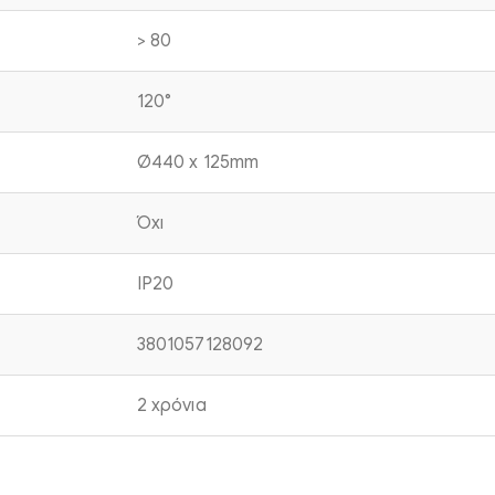
> 80
120°
Ø440 x 125mm
Όχι
IP20
3801057128092
2 χρόνια