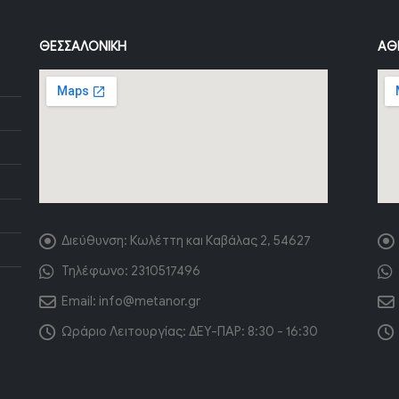
ΘΕΣΣΑΛΟΝΊΚΗ
ΑΘ
Διεύθυνση:
Κωλέττη και Καβάλας 2, 54627
Τηλέφωνο:
2310517496
Email:
info@metanor.gr
Ωράριο Λειτουργίας:
ΔΕΥ-ΠΑΡ: 8:30 - 16:30