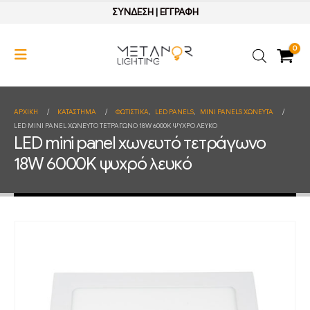
ΣΥΝΔΕΣΗ
|
ΕΓΓΡΑΦΗ
0
ΑΡΧΙΚΉ
ΚΑΤΆΣΤΗΜΑ
ΦΩΤΙΣΤΙΚΑ
,
LED PANELS
,
MINI PANELS ΧΩΝΕΥΤΑ
LED MINI PANEL ΧΩΝΕΥΤΌ ΤΕΤΡΆΓΩΝΟ 18W 6000K ΨΥΧΡΌ ΛΕΥΚΌ
LED mini panel χωνευτό τετράγωνο
18W 6000K ψυχρό λευκό