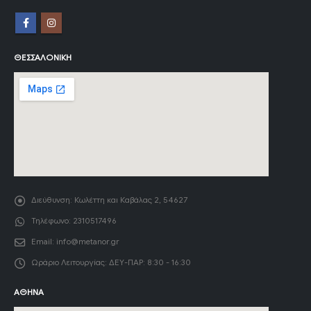
ΘΕΣΣΑΛΟΝΊΚΗ
Διεύθυνση:
Κωλέττη και Καβάλας 2, 54627
Τηλέφωνο:
2310517496
Email:
info@metanor.gr
Ωράριο Λειτουργίας:
ΔΕΥ-ΠΑΡ: 8:30 - 16:30
ΑΘΉΝΑ