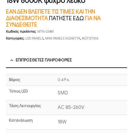
18W 6000K ψυχρό λευκό
ΕΑΝ ΔΕΝ ΒΛΕΠΕΤΕ ΤΙΣ ΤΙΜΕΣ ΚΑΙ ΤΗΝ
ΔΙΑΘΕΣΙΜΟΤΗΤΑ
ΠΑΤΗΣΤΕ ΕΔΩ
ΓΙΑ ΝΑ
ΣΥΝΔΕΘΕΙΤΕ
Κωδικός προϊόντος:
MTN-23481
Κατηγορίες:
LED PANELS
,
MINI PANELS ΧΩΝΕΥΤΑ
,
ΦΩΤΙΣΤΙΚΑ
ΕΠΙΠΡΌΣΘΕΤΕΣ ΠΛΗΡΟΦΟΡΊΕΣ
Βάρος
0,49 κ.
Τύπος LED
SMD
Τάση Λειτουργίας
AC 85-260V
Κατανάλωση
18W