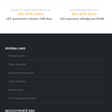
ΦΩΤΙΣΤΙΚΑ
,
LED ΦΩΤΙΣΤΙΚΑ ΠΑΓΚΟΥ T5
LED ΚΑΜΠΑΝΕΣ
,
ΦΩΤΙΣΤΙΚΑ
SKU: MTN-55991
SKU: MTN-82161
LED φωτιστικό πάγκου 13W θερμό λευκό 3000K με διακόπτη 120cm MTN-55991
LED καμπάνα αδιάβροχη 150W φυσικό λευκό 4500K 120° MTN-82161
ΧΡΉΣΙΜΑ LINKS
Επικοινωνία
Ποιοι Είμαστε
Δελτίο επιστροφών
Όροι Χρήσης
Κατάστημα
Ο Λογαριασμός Μου
ΑΚΟΛΟΥΘΉΣΤΕ ΜΑΣ