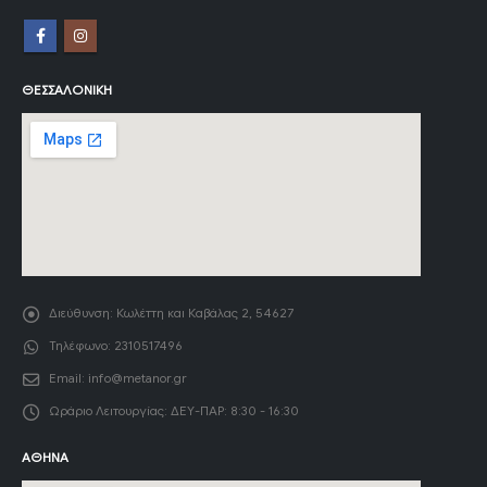
ΘΕΣΣΑΛΟΝΊΚΗ
Διεύθυνση:
Κωλέττη και Καβάλας 2, 54627
Τηλέφωνο:
2310517496
Email:
info@metanor.gr
Ωράριο Λειτουργίας:
ΔΕΥ-ΠΑΡ: 8:30 - 16:30
ΑΘΉΝΑ