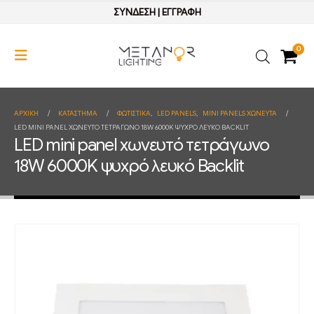
ΣΥΝΔΕΣΗ
|
ΕΓΓΡΑΦΗ
0
ΑΡΧΙΚΉ
ΚΑΤΆΣΤΗΜΑ
ΦΩΤΙΣΤΙΚΑ
,
LED PANELS
,
MINI PANELS ΧΩΝΕΥΤΑ
LED MINI PANEL ΧΩΝΕΥΤΌ ΤΕΤΡΆΓΩΝΟ 18W 6000K ΨΥΧΡΌ ΛΕΥΚΌ BACKLIT
LED mini panel χωνευτό τετράγωνο
18W 6000K ψυχρό λευκό Backlit