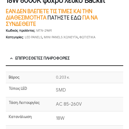
18W 6000K ψυχρό λευκό Backlit
ΕΑΝ ΔΕΝ ΒΛΕΠΕΤΕ ΤΙΣ ΤΙΜΕΣ ΚΑΙ ΤΗΝ
ΔΙΑΘΕΣΙΜΟΤΗΤΑ
ΠΑΤΗΣΤΕ ΕΔΩ
ΓΙΑ ΝΑ
ΣΥΝΔΕΘΕΙΤΕ
Κωδικός προϊόντος:
MTN-29691
Κατηγορίες:
LED PANELS
,
MINI PANELS ΧΩΝΕΥΤΑ
,
ΦΩΤΙΣΤΙΚΑ
ΕΠΙΠΡΌΣΘΕΤΕΣ ΠΛΗΡΟΦΟΡΊΕΣ
Βάρος
0,203 κ.
Τύπος LED
SMD
Τάση Λειτουργίας
AC 85-260V
Κατανάλωση
18W