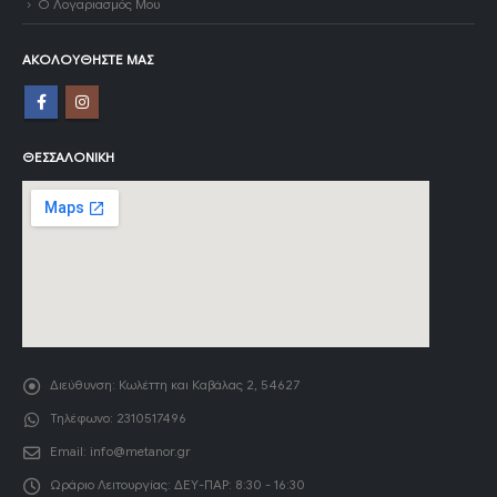
Ο Λογαριασμός Μου
ΑΚΟΛΟΥΘΉΣΤΕ ΜΑΣ
ΘΕΣΣΑΛΟΝΊΚΗ
Διεύθυνση:
Κωλέττη και Καβάλας 2, 54627
Τηλέφωνο:
2310517496
Email:
info@metanor.gr
Ωράριο Λειτουργίας:
ΔΕΥ-ΠΑΡ: 8:30 - 16:30