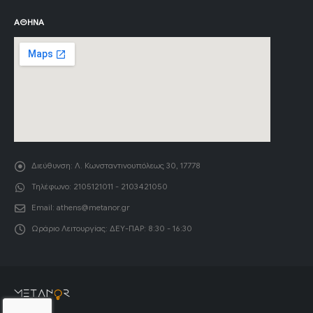
ΑΘΉΝΑ
Διεύθυνση:
Λ. Κωνσταντινουπόλεως 30, 17778
Τηλέφωνο:
2105121011 - 2103421050
Email:
athens@metanor.gr
Ωράριο Λειτουργίας:
ΔΕΥ-ΠΑΡ: 8:30 - 16:30