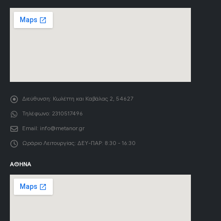
Διεύθυνση:
Κωλέττη και Καβάλας 2, 54627
Τηλέφωνο:
2310517496
Email:
info@metanor.gr
Ωράριο Λειτουργίας:
ΔΕΥ-ΠΑΡ: 8:30 - 16:30
ΑΘΉΝΑ