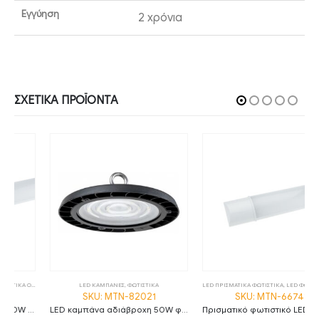
Εγγύηση
2 χρόνια
ΣΧΕΤΙΚΆ ΠΡΟΪΌΝΤΑ
,
ΦΩΤΙΣΤΙΚΑ
LED ΚΑΜΠΑΝΕΣ
,
ΦΩΤΙΣΤΙΚΑ
LED ΠΡΙΣΜΑΤΙΚΑ ΦΩΤΙΣΤΙΚΑ
,
LED ΦΩΤΙΣΤΙΚΑ ΟΡΟΦΗΣ
SKU: MTN-82021
SKU: MTN-66741
LED καμπάνα αδιάβροχη 50W φυσικό λευκό 4500K 90° MTN-82021
Πρισματικό φωτιστικό LED 20W 6000K ψυχρό λευκό 60cm IP20 MTN-66741