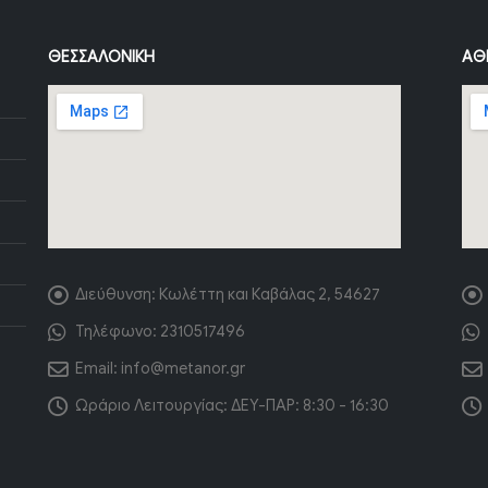
ΘΕΣΣΑΛΟΝΊΚΗ
ΑΘ
Διεύθυνση:
Κωλέττη και Καβάλας 2, 54627
Τηλέφωνο:
2310517496
Email:
info@metanor.gr
Ωράριο Λειτουργίας:
ΔΕΥ-ΠΑΡ: 8:30 - 16:30