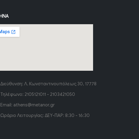
ΉΝΑ
Διεύθυνση:
Λ. Κωνσταντινουπόλεως 30, 17778
Τηλέφωνο:
2105121011 - 2103421050
Email:
athens@metanor.gr
Ωράριο Λειτουργίας:
ΔΕΥ-ΠΑΡ: 8:30 - 16:30