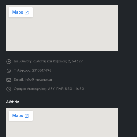
Διεύθυνση:
Κωλέττη και Καβάλας 2, 54627
Τηλέφωνο:
2310517496
Email:
info@metanor.gr
Ωράριο Λειτουργίας:
ΔΕΥ-ΠΑΡ: 8:30 - 16:30
ΑΘΉΝΑ