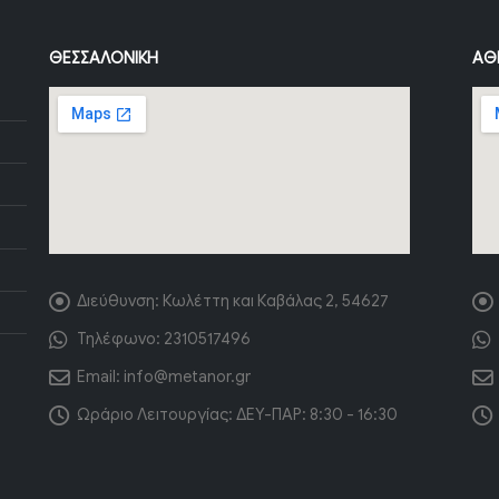
ΘΕΣΣΑΛΟΝΊΚΗ
ΑΘ
Διεύθυνση:
Κωλέττη και Καβάλας 2, 54627
Τηλέφωνο:
2310517496
Email:
info@metanor.gr
Ωράριο Λειτουργίας:
ΔΕΥ-ΠΑΡ: 8:30 - 16:30