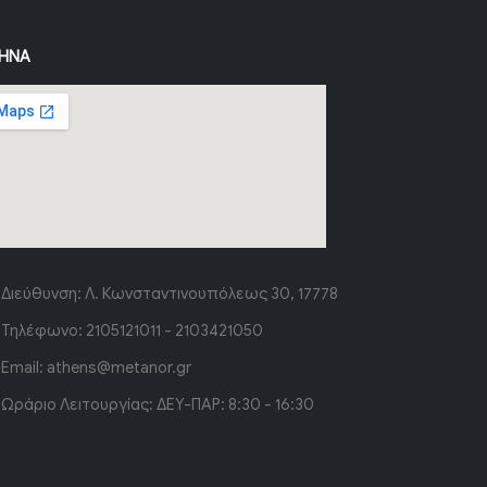
ΉΝΑ
Διεύθυνση:
Λ. Κωνσταντινουπόλεως 30, 17778
Τηλέφωνο:
2105121011 - 2103421050
Email:
athens@metanor.gr
Ωράριο Λειτουργίας:
ΔΕΥ-ΠΑΡ: 8:30 - 16:30