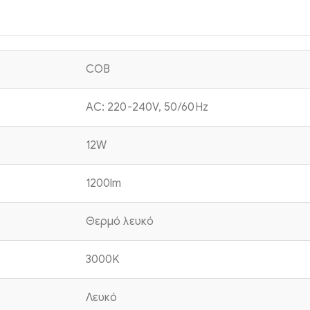
COB
AC: 220-240V, 50/60Hz
12W
1200lm
Θερμό λευκό
3000K
Λευκό