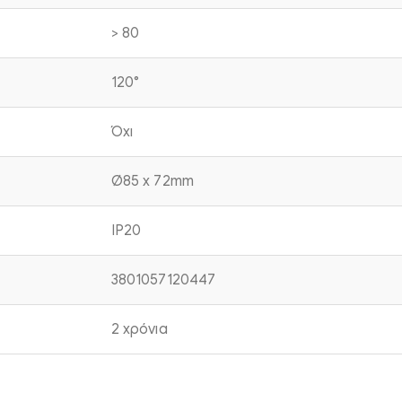
> 80
120°
Όχι
Ø85 x 72mm
IP20
3801057120447
2 χρόνια