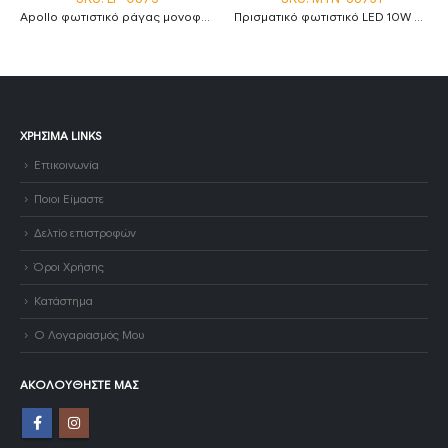
Apollo φωτιστικό ράγας μονοφασικό LED COB 30W 4000Κ με λευκό σώμα
Πρισματικό φωτιστικό LED 10W 2800K θερμό λευκό 30cm IP20 MTN-66731
ΧΡΉΣΙΜΑ LINKS
Επικοινωνία
Ποιοι Είμαστε
Δελτίο επιστροφών
Όροι Χρήσης
Κατάστημα
Ο Λογαριασμός Μου
ΑΚΟΛΟΥΘΉΣΤΕ ΜΑΣ