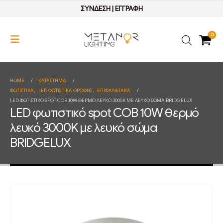
ΣΥΝΔΕΣΗ
|
ΕΓΓΡΑΦΗ
0
HOME
ΚΑΤΆΣΤΗΜΑ
ΦΩΤΙΣΤΙΚΑ
,
LED ΦΩΤΙΣΤΙΚΑ ΟΡΟΦΗΣ
,
ΕΠΙΦΑΝΕΙΑΚΑ
LED ΦΩΤΙΣΤΙΚΌ SPOT COB 10W ΘΕΡΜΌ ΛΕΥΚΌ 3000K ΜΕ ΛΕΥΚΌ ΣΏΜΑ BRIDGELUX
LED φωτιστικό spot COB 10W θερμό
λευκό 3000K με λευκό σώμα
BRIDGELUX