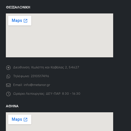
ΘΕΣΣΑΛΟΝΊΚΗ
Διεύθυνση:
Κωλέττη και Καβάλας 2, 54627
Τηλέφωνο:
2310517496
Email:
info@metanor.gr
Ωράριο Λειτουργίας:
ΔΕΥ-ΠΑΡ: 8:30 - 16:30
ΑΘΉΝΑ