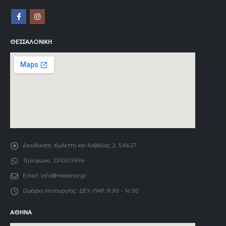
ΘΕΣΣΑΛΟΝΊΚΗ
Διεύθυνση:
Κωλέττη και Καβάλας 2, 54627
Τηλέφωνο:
2310517496
Email:
info@metanor.gr
Ωράριο Λειτουργίας:
ΔΕΥ-ΠΑΡ: 8:30 - 16:30
ΑΘΉΝΑ