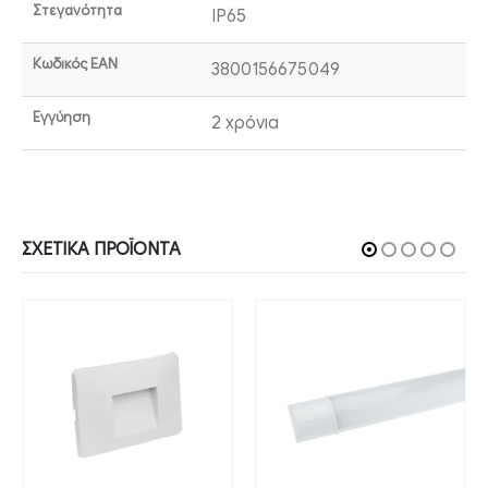
Στεγανότητα
IP65
Κωδικός EAN
3800156675049
Εγγύηση
2 χρόνια
ΣΧΕΤΙΚΆ ΠΡΟΪΌΝΤΑ