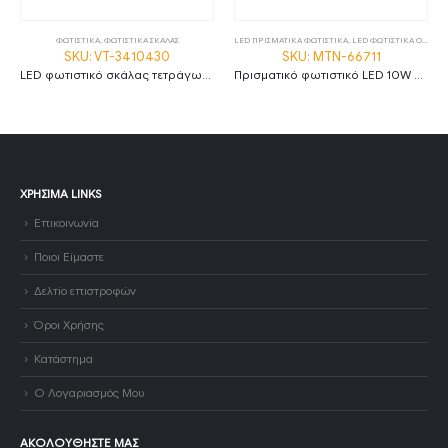
ΦΩΤΙΣΤΙΚΑ
,
ΦΩΤΙΣΤΙΚΑ ΣΚΑΛΑΣ
LED ΠΡΙΣΜΑΤΙΚΑ ΦΩΤΙΣΤΙΚΑ
,
LED ΦΩΤΙΣΤΙΚΑ ΟΡΟΦΗΣ
SKU: VT-3410430
SKU: MTN-66711
LED φωτιστικό σκάλας τετράγωνο 3W 3000K θερμό λευκό με λευκό σώμα IP65
Πρισματικό φωτιστικό LED 10W 6000K ψυχρό λευκό 30cm IP20 MTN-66711
ΧΡΉΣΙΜΑ LINKS
Επικοινωνία
Ποιοι Είμαστε
Δελτίο επιστροφών
Όροι Χρήσης
Κατάστημα
Ο Λογαριασμός Μου
ΑΚΟΛΟΥΘΉΣΤΕ ΜΑΣ