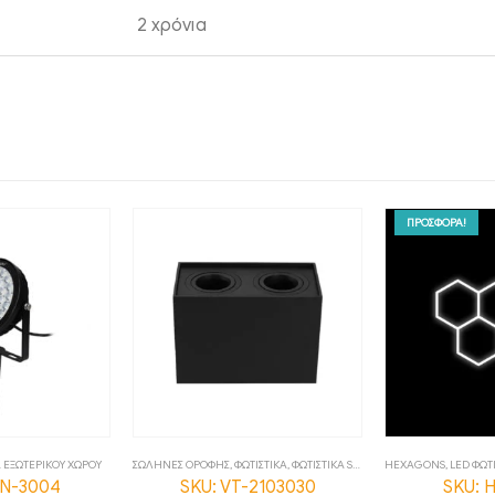
2 χρόνια
ΠΡΟΣΦΟΡΑ!
Α ΕΞΩΤΕΡΙΚΟΥ ΧΩΡΟΥ
ΣΩΛΗΝΕΣ ΟΡΟΦΗΣ
,
ΦΩΤΙΣΤΙΚΑ
,
ΦΩΤΙΣΤΙΚΑ SPOT
HEXAGONS
,
LED ΦΩΤ
TN-3004
SKU: VT-2103030
SKU: 