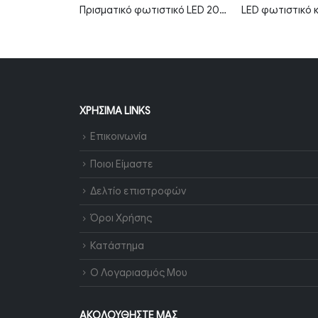
LED καμπάνα αδιάβροχη 150W ψυχρό λευκό 6000K 120° MTN-82151
Πρισματικό φωτιστικό LED 20W 2800K θερμό λευκό 60cm IP20 MTN-66761
ΧΡΉΣΙΜΑ LINKS
Επικοινωνία
Ποιοι Είμαστε
Δελτίο επιστροφών
Όροι Χρήσης
Κατάστημα
Ο Λογαριασμός Μου
ΑΚΟΛΟΥΘΉΣΤΕ ΜΑΣ