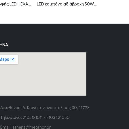
Φωτιστικό οροφής LED HEXAGON 5 192W 6500K με λευκό σώμα
LED καμπάνα αδιάβροχη 50W ψυχρό λευκό 6000K 90° MTN-82011
ΉΝΑ
Διεύθυνση:
Λ. Κωνσταντινουπόλεως 30, 17778
Τηλέφωνο:
2105121011 - 2103421050
Email:
athens@metanor.gr