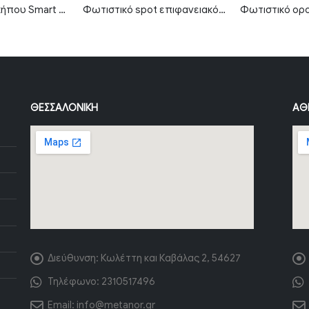
LED φωτιστικό κήπου Smart 25W RGB+CCT IP66 MTN-3004
Φωτιστικό spot επιφανειακό 2xGU10 τετράγωνο με μαύρο σώμα
ΘΕΣΣΑΛΟΝΊΚΗ
ΑΘ
Διεύθυνση:
Κωλέττη και Καβάλας 2, 54627
Τηλέφωνο:
2310517496
Email:
info@metanor.gr