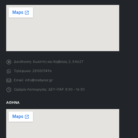
Διεύθυνση:
Κωλέττη και Καβάλας 2, 54627
Τηλέφωνο:
2310517496
Email:
info@metanor.gr
Ωράριο Λειτουργίας:
ΔΕΥ-ΠΑΡ: 8:30 - 16:30
ΑΘΉΝΑ