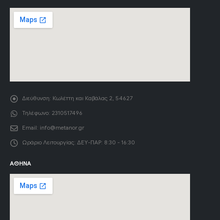
Διεύθυνση:
Κωλέττη και Καβάλας 2, 54627
Τηλέφωνο:
2310517496
Email:
info@metanor.gr
Ωράριο Λειτουργίας:
ΔΕΥ-ΠΑΡ: 8:30 - 16:30
ΑΘΉΝΑ