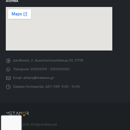
ΑΘΉΝΑ
Διεύθυνση:
Λ. Κωνσταντινουπόλεως 30, 17778
Τηλέφωνο:
2105121011 - 2103421050
Email:
athens@metanor.gr
Ωράριο Λειτουργίας:
ΔΕΥ-ΠΑΡ: 8:30 - 16:30
© Copyright 2025. All Rights Reserved.