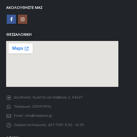
ΑΚΟΛΟΥΘΉΣΤΕ ΜΑΣ
ΘΕΣΣΑΛΟΝΊΚΗ
Διεύθυνση:
Κωλέττη και Καβάλας 2, 54627
Τηλέφωνο:
2310517496
Email:
info@metanor.gr
Ωράριο Λειτουργίας:
ΔΕΥ-ΠΑΡ: 8:30 - 16:30