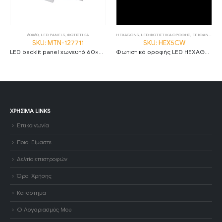
60X60
,
LED PANELS
,
ΦΩΤΙΣΤΙΚΑ
HEXAGONS
,
LED ΦΩΤΙΣΤΙΚΑ ΟΡΟΦΗΣ
,
ΕΠΙΦΑΝΕΙΑΚΑ
SKU: MTN-127711
SKU: HEX5CW
LED backlit panel χωνευτό 60×60 36W 6000K ψυχρό λευκό 120lm/W
Φωτιστικό οροφής LED HEXAGON 5 192W 6500K με λευκό σώμα
ΧΡΉΣΙΜΑ LINKS
Επικοινωνία
Ποιοι Είμαστε
Δελτίο επιστροφών
Όροι Χρήσης
Κατάστημα
Ο Λογαριασμός Μου