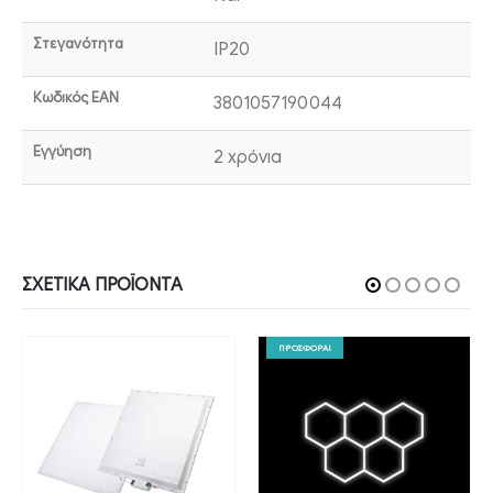
Στεγανότητα
IP20
Κωδικός EAN
3801057190044
Εγγύηση
2 χρόνια
ΣΧΕΤΙΚΆ ΠΡΟΪΌΝΤΑ
ΠΡΟΣΦΟΡΑ!