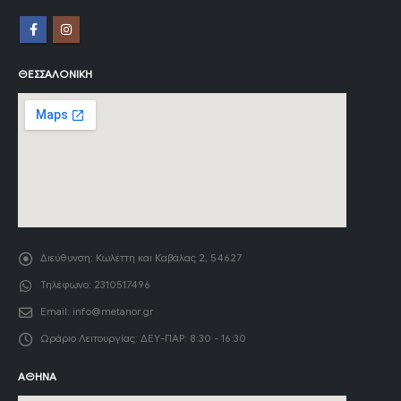
ΘΕΣΣΑΛΟΝΊΚΗ
Διεύθυνση:
Κωλέττη και Καβάλας 2, 54627
Τηλέφωνο:
2310517496
Email:
info@metanor.gr
Ωράριο Λειτουργίας:
ΔΕΥ-ΠΑΡ: 8:30 - 16:30
ΑΘΉΝΑ