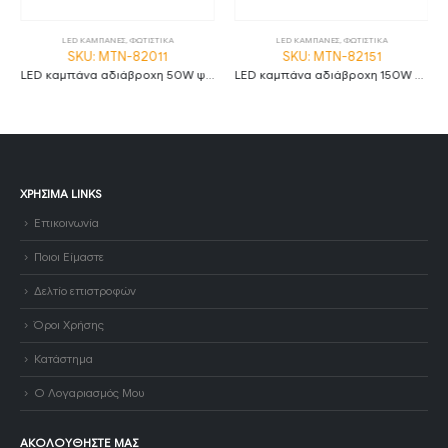
LED ΚΑΜΠΑΝΕΣ
,
ΦΩΤΙΣΤΙΚΑ
LED ΚΑΜΠΑΝΕΣ
,
ΦΩΤΙΣΤΙΚΑ
SKU: MTN-82011
SKU: MTN-82151
LED καμπάνα αδιάβροχη 50W ψυχρό λευκό 6000K 90° MTN-82011
LED καμπάνα αδιάβροχη 150W ψυχρό λευκό 6000K 120° MTN-82151
ΧΡΉΣΙΜΑ LINKS
Επικοινωνία
Ποιοι Είμαστε
Δελτίο επιστροφών
Όροι Χρήσης
Κατάστημα
Ο Λογαριασμός Μου
ΑΚΟΛΟΥΘΉΣΤΕ ΜΑΣ