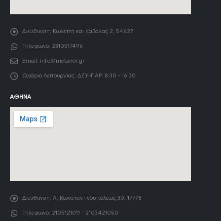
Διεύθυνση:
Κωλέττη και Καβάλας 2, 54627
Τηλέφωνο:
2310517496
Email:
info@metanor.gr
Ωράριο Λειτουργίας:
ΔΕΥ-ΠΑΡ: 8:30 - 16:30
ΑΘΉΝΑ
Διεύθυνση:
Λ. Κωνσταντινουπόλεως 30, 17778
Τηλέφωνο:
2105121011 - 2103421050