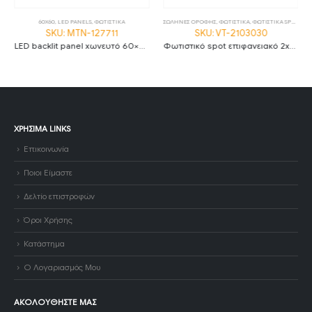
60X60
,
LED PANELS
,
ΦΩΤΙΣΤΙΚΑ
ΣΩΛΗΝΕΣ ΟΡΟΦΗΣ
,
ΦΩΤΙΣΤΙΚΑ
,
ΦΩΤΙΣΤΙΚΑ SPOT
SKU: MTN-127711
SKU: VT-2103030
LED backlit panel χωνευτό 60×60 36W 6000K ψυχρό λευκό 120lm/W
Φωτιστικό spot επιφανειακό 2xGU10 τετράγωνο με μαύρο σώμα
ΧΡΉΣΙΜΑ LINKS
Επικοινωνία
Ποιοι Είμαστε
Δελτίο επιστροφών
Όροι Χρήσης
Κατάστημα
Ο Λογαριασμός Μου
ΑΚΟΛΟΥΘΉΣΤΕ ΜΑΣ