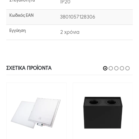
Στεγανότητα
IP20
Κωδικός EAN
3801057128306
Εγγύηση
2 χρόνια
ΣΧΕΤΙΚΆ ΠΡΟΪΌΝΤΑ