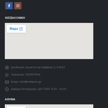
ΘΕΣΣΑΛΟΝΊΚΗ
Διεύθυνση:
Κωλέττη και Καβάλας 2, 54627
Τηλέφωνο:
2310517496
Email:
info@metanor.gr
Ωράριο Λειτουργίας:
ΔΕΥ-ΠΑΡ: 8:30 - 16:30
ΑΘΉΝΑ