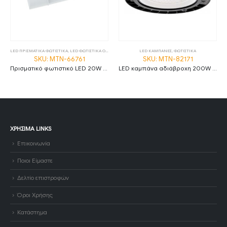
LED ΠΡΙΣΜΑΤΙΚΑ ΦΩΤΙΣΤΙΚΑ
,
LED ΦΩΤΙΣΤΙΚΑ ΟΡΟΦΗΣ
,
ΦΩΤΙΣΤΙΚΑ
LED ΚΑΜΠΑΝΕΣ
,
ΦΩΤΙΣΤΙΚΑ
SKU: MTN-66761
SKU: MTN-82171
Πρισματικό φωτιστικό LED 20W 2800K θερμό λευκό 60cm IP20 MTN-66761
LED καμπάνα αδιάβροχη 200W ψυχρό λευκό 6000K 120° MTN-82171
ΧΡΉΣΙΜΑ LINKS
Επικοινωνία
Ποιοι Είμαστε
Δελτίο επιστροφών
Όροι Χρήσης
Κατάστημα