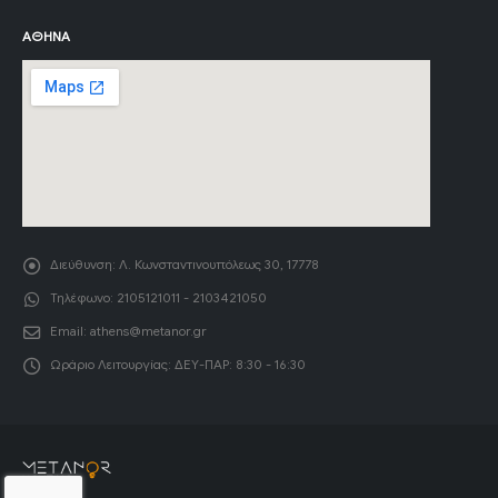
ΑΘΉΝΑ
Διεύθυνση:
Λ. Κωνσταντινουπόλεως 30, 17778
Τηλέφωνο:
2105121011 - 2103421050
Email:
athens@metanor.gr
Ωράριο Λειτουργίας:
ΔΕΥ-ΠΑΡ: 8:30 - 16:30