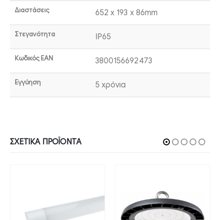
Διαστάσεις
652 x 193 x 86mm
Στεγανότητα
IP65
Κωδικός EAN
3800156692473
Εγγύηση
5 χρόνια
ΣΧΕΤΙΚΆ ΠΡΟΪΌΝΤΑ