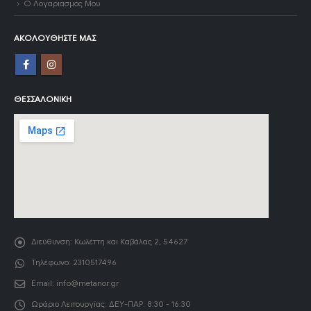
Ο Λογαριασμός Μου
ΑΚΟΛΟΥΘΉΣΤΕ ΜΑΣ
ΘΕΣΣΑΛΟΝΊΚΗ
Διεύθυνση:
Κωλέττη και Καβάλας 2, 54627
Τηλέφωνο:
2310517496
Email:
info@metanor.gr
Ωράριο Λειτουργίας:
ΔΕΥ-ΠΑΡ: 8:30 - 16:30