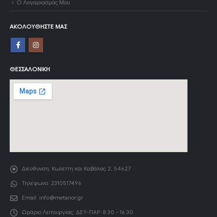
Ο Λογαριασμός Μου
ΑΚΟΛΟΥΘΉΣΤΕ ΜΑΣ
ΘΕΣΣΑΛΟΝΊΚΗ
Διεύθυνση:
Κωλέττη και Καβάλας 2, 54627
Τηλέφωνο:
2310517496
Email:
info@metanor.gr
Ωράριο Λειτουργίας:
ΔΕΥ-ΠΑΡ: 8:30 - 16:30