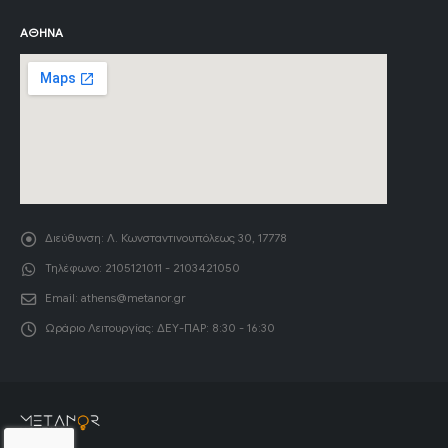
ΑΘΉΝΑ
Διεύθυνση:
Λ. Κωνσταντινουπόλεως 30, 17778
Τηλέφωνο:
2105121011 - 2103421050
Email:
athens@metanor.gr
Ωράριο Λειτουργίας:
ΔΕΥ-ΠΑΡ: 8:30 - 16:30