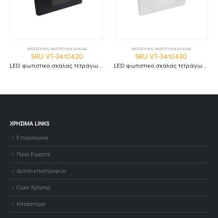
ΦΩΤΙΣΤΙΚΑ
,
ΦΩΤΙΣΤΙΚΑ ΣΚΑΛΑΣ
ΦΩΤΙΣΤΙΚΑ
,
ΦΩΤΙΣΤΙΚΑ ΣΚΑΛΑΣ
SKU: VT-3410420
SKU: VT-3410430
LED φωτιστικό σκάλας τετράγωνο 3W 3000K θερμό λευκό με μαύρο σώμα IP65
LED φωτιστικό σκάλας τετράγωνο 3W 3000K θερμό λευκό με λευκό σώμα IP65
ΧΡΉΣΙΜΑ LINKS
Επικοινωνία
Ποιοι Είμαστε
Δελτίο επιστροφών
Όροι Χρήσης
Κατάστημα