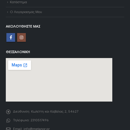
Κατάστημα
Ο Λογαριασμός Μου
ΑΚΟΛΟΥΘΉΣΤΕ ΜΑΣ
ΘΕΣΣΑΛΟΝΊΚΗ
Διεύθυνση:
Κωλέττη και Καβάλας 2, 54627
Τηλέφωνο:
2310517496
Email:
info@metanor.gr