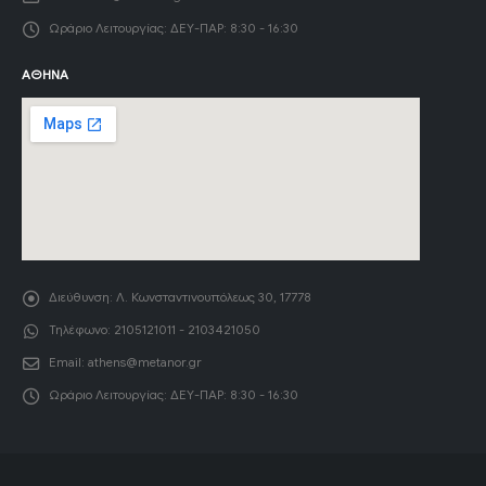
Ωράριο Λειτουργίας:
ΔΕΥ-ΠΑΡ: 8:30 - 16:30
ΑΘΉΝΑ
Διεύθυνση:
Λ. Κωνσταντινουπόλεως 30, 17778
Τηλέφωνο:
2105121011 - 2103421050
Email:
athens@metanor.gr
Ωράριο Λειτουργίας:
ΔΕΥ-ΠΑΡ: 8:30 - 16:30