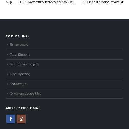
LED φωτιστικό πάγκου 9.6W θερμό λευκό 3000K με διακόπτη 90cm MTN-55961
LED backlit panel χωνευτό 60×60 36W 6000K ψυχρό λευκό 120lm/W
ΧΡΉΣΙΜΑ LINKS
Επικοινωνία
Ποιοι Είμαστε
Δελτίο επιστροφών
Όροι Χρήσης
Κατάστημα
Ο Λογαριασμός Μου
ΑΚΟΛΟΥΘΉΣΤΕ ΜΑΣ