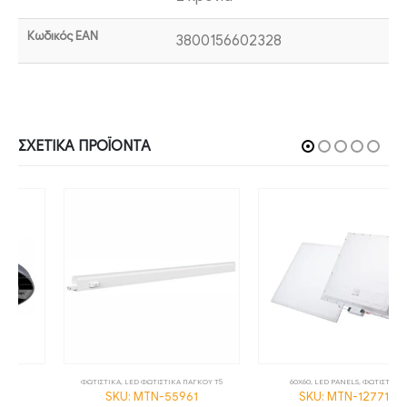
Κωδικός EAN
3800156602328
ΣΧΕΤΙΚΆ ΠΡΟΪΌΝΤΑ
ΦΩΤΙΣΤΙΚΑ
,
LED ΦΩΤΙΣΤΙΚΑ ΠΑΓΚΟΥ T5
60X60
,
LED PANELS
,
ΦΩΤΙΣΤΙΚΑ
SKU: MTN-55961
SKU: MTN-127711