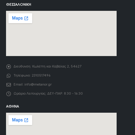
ΘΕΣΣΑΛΟΝΊΚΗ
Διεύθυνση:
Κωλέττη και Καβάλας 2, 54627
Τηλέφωνο:
2310517496
Email:
info@metanor.gr
Ωράριο Λειτουργίας:
ΔΕΥ-ΠΑΡ: 8:30 - 16:30
ΑΘΉΝΑ