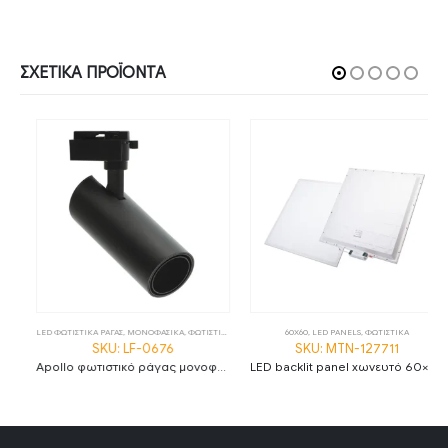
ΣΧΕΤΙΚΆ ΠΡΟΪΌΝΤΑ
LED ΦΩΤΙΣΤΙΚΑ ΡΑΓΑΣ
,
ΜΟΝΟΦΑΣΙΚΑ
,
ΦΩΤΙΣΤΙΚΑ
60X60
,
LED PANELS
,
ΦΩΤΙΣΤΙΚΑ
SKU: LF-0676
SKU: MTN-127711
Apollo φωτιστικό ράγας μονοφασικό LED COB 30W 4000Κ με μαύρο σώμα
LED backlit panel χωνευτό 60×60 36W 6000K ψυχρό λευκό 120lm/W