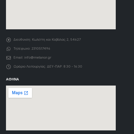
Διεύθυνση:
Κωλέττη και Καβάλας 2, 54627
Τηλέφωνο:
2310517496
Email:
info@metanor.gr
Ωράριο Λειτουργίας:
ΔΕΥ-ΠΑΡ: 8:30 - 16:30
ΑΘΉΝΑ