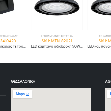
ΙΣΤΙΚΑ ΣΚΑΛΑΣ
LED ΚΑΜΠΑΝΕΣ
,
ΦΩΤΙΣΤΙΚΑ
LED ΚΑΜΠΑ
-3410420
SKU: MTN-82021
SKU: M
LED φωτιστικό σκάλας τετράγωνο 3W 3000K θερμό λευκό με μαύρο σώμα IP65
LED καμπάνα αδιάβροχη 50W φυσικό λευκό 4500K 90° MTN-82021
ΘΕΣΣΑΛΟΝΊΚΗ
ΑΘ