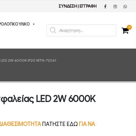
ΣΥΝΔΕΣΗ
|
ΕΓΓΡΑΦΗ
ΡΟΛΟΓΙΚΟ ΥΛΙΚΟ
Products
0
search
LED 2W 6000K IP20 MTN-72061
σφαλείας LED 2W 6000K
Ν ΔΙΑΘΕΣΙΜΟΤΗΤΑ
ΠΑΤΗΣΤΕ ΕΔΩ
ΓΙΑ ΝΑ