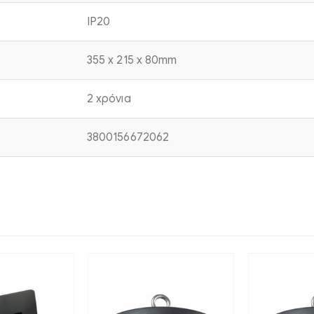
IP20
355 x 215 x 80mm
2 χρόνια
3800156672062