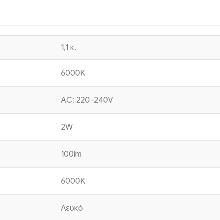
1,1 κ.
6000K
AC: 220-240V
2W
100lm
6000K
Λευκό