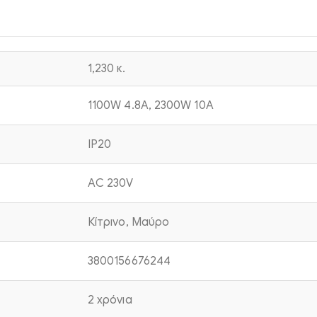
1,230 κ.
1100W 4.8A, 2300W 10A
IP20
AC 230V
Κίτρινο, Μαύρο
3800156676244
2 χρόνια