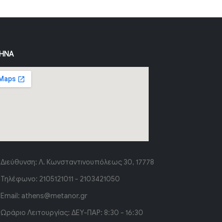
ΉΝΑ
Διεύθυνση:
Λ. Κωνσταντινουπόλεως 30, 17778
Τηλέφωνο:
2105121011 - 2103421050
Email:
athens@metanor.gr
Ωράριο Λειτουργίας:
ΔΕΥ-ΠΑΡ: 8:30 - 16:30