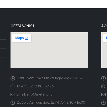
ΘΕΣΣΑΛΟΝΊΚΗ
ΑΘ
Διεύθυνση:
Κωλέττη και Καβάλας 2, 54627
Τηλέφωνο:
2310517496
Email:
info@metanor.gr
Ωράριο Λειτουργίας:
ΔΕΥ-ΠΑΡ: 8:30 - 16:30