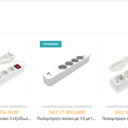
ΠΡΟΣΦΟΡΑ!
ΙΚΟ
,
ΠΟΛΥΜΠΡΙΖΑ
ΗΛΕΚΤΡΟΛΟΓΙΚΟ ΥΛΙΚΟ
,
ΠΟΛΥΜΠΡΙΖΑ
ΗΛΕΚΤΡΟΛΟΓΙΚΟ 
N-76081
SKU: VT-8002480
SKU: M
Πολύμπριζο σούκο 3 εξόδων με 3 μέτρα καλώδιο διατομής 3G1.5 με διακόπτη
Πολύμπριζο σούκο με 1.5 μέτρo καλώδιο και διακόπτη, διατομή καλωδίου 3G1.0, 4 εξόδους, 1 θύρα USB και 1 θύρα Type C λευκό σώμα